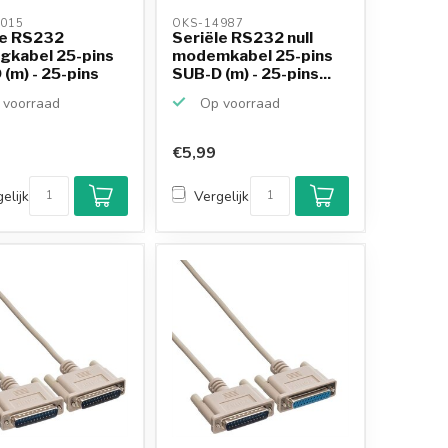
015 
OKS-14987 
le RS232
Seriële RS232 null
ngkabel 25-pins
modemkabel 25-pins
(m) - 25-pins
SUB-D (m) - 25-pins...
voorraad
Op voorraad
€5,99
elijk
Vergelijk