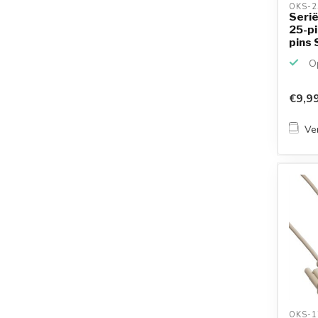
OKS-2
Serië
25-pi
pins 
Op
€9,9
Ver
OKS-1