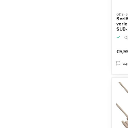
OKS-9
Seri
verle
SUB-D
SU...
Op
€9,9
Ver