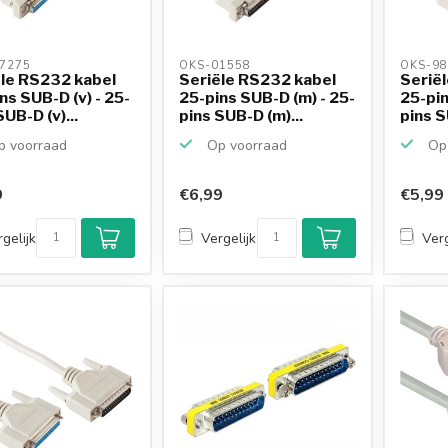
7275 
OKS-01558 
OKS-98
le RS232 kabel
Seriële RS232 kabel
Serië
ns SUB-D (v) - 25-
25-pins SUB-D (m) - 25-
25-pin
SUB-D (v)...
pins SUB-D (m)...
pins S
 voorraad
Op voorraad
Op 
9
€6,99
€5,99
gelijk
Vergelijk
Verg