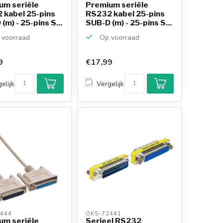
um seriële
Premium seriële
 kabel 25-pins
RS232 kabel 25-pins
(m) - 25-pins S...
SUB-D (m) - 25-pins S...
voorraad
Op voorraad
9
€17,99
Klantenbeoordeling
9,2/10
elijk
Vergelijk
Achteraf betalen
mogelijk
10+
jaar
productkennis
444 
OKS-72441 
um seriële
Serieel RS232