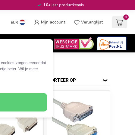
10+
jaar productkennis
0
Mijn account
Verlanglijst
EUR
4.6
/5
06
beoordelingen
e cookies zorgen ervoor dat
tje beter. Wil je meer
SORTEER OP