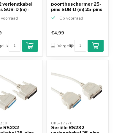
 verlengkabel
poortbeschermer 25-
s SUB-D (m) -
pins SUB-D (m) 25-pins
S...
voorraad
Op voorraad
9
€4,99
elijk
Vergelijk
250 
OKS-17276 
le RS232
Seriële RS232
ngkabel 25-pins
verlengkabel 25-pins