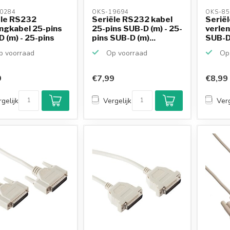
0284 
OKS-19694 
OKS-85
ële RS232
Seriële RS232 kabel
Serië
ngkabel 25-pins
25-pins SUB-D (m) - 25-
verle
 (m) - 25-pins
pins SUB-D (m)...
SUB-D 
SU...
 voorraad
Op voorraad
Op 
9
€7,99
€8,99
gelijk
Vergelijk
Verg