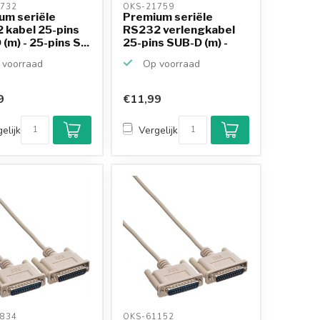
732 
OKS-21759 
um seriële
Premium seriële
 kabel 25-pins
RS232 verlengkabel
(m) - 25-pins S...
25-pins SUB-D (m) -
25...
voorraad
Op voorraad
9
€11,99
elijk
Vergelijk
834 
OKS-61152 