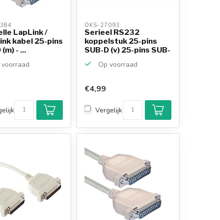
384 
OKS-27093 
elle LapLink /
Serieel RS232
ink kabel 25-pins
koppelstuk 25-pins
m) - ...
SUB-D (v) 25-pins SUB-
D (v)
voorraad
Op voorraad
€4,99
elijk
Vergelijk