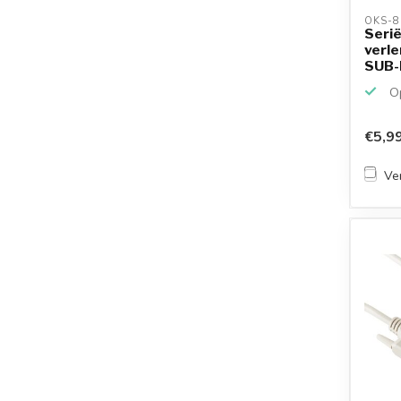
OKS-8
Seri
verle
SUB-D
SU...
Op
€5,9
Ver