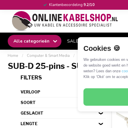
Klantenbeoordeling
9.2/10
Alle categorieën
SALE
Winkel
Klantense
Cookies 🍪
Home
/
Computer & Smart Media
/
SUB-D en Centronics
/
SU
We gebruiken cookies en ve
SUB-D 25-pins - SUB-D 25-pin
de website goed werkt en h
weten? Lees dan onze
coo
36 P
FILTERS
Klik op ‘Oké’ om te accept
VERLOOP
SOORT
GESLACHT
LENGTE