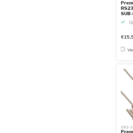
Prem
RS23
SUB-D
Op
€15,
Ver
OKS-3
Prem