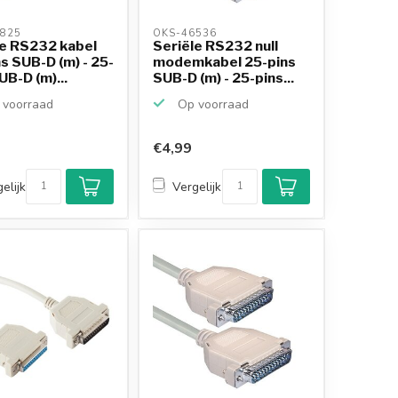
825 
OKS-46536 
le RS232 kabel
Seriële RS232 null
s SUB-D (m) - 25-
modemkabel 25-pins
UB-D (m)...
SUB-D (m) - 25-pins...
voorraad
Op voorraad
€4,99
Klantenbeoordeling
9,2/10
elijk
Vergelijk
Achteraf betalen
mogelijk
10+
jaar
productkennis