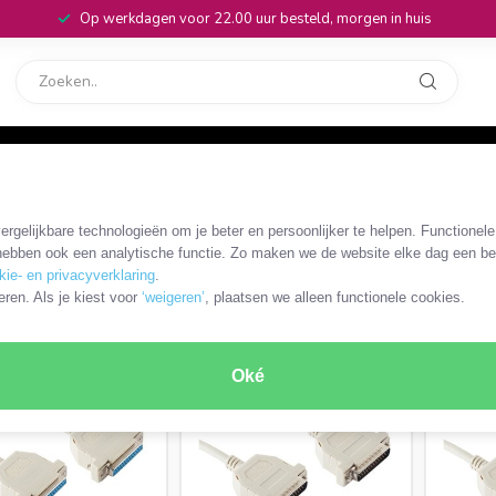
Op werkdagen voor 22.00 uur besteld, morgen in huis
rvice
32
B-D 25-pins kabels en adapters
/
SUB-D 25-pins - SUB-D 25-pins
rgelijkbare technologieën om je beter en persoonlijker te helpen. Functionel
s
ebben ook een analytische functie. Zo maken we de website elke dag een bee
kie- en privacyverklaring
.
RODUCTEN
eren. Als je kiest voor
‘weigeren’
, plaatsen we alleen functionele cookies.
Oké