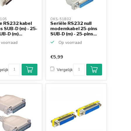
105 
OKS-51802 
le RS232 kabel
Seriële RS232 null
s SUB-D (m) - 25-
modemkabel 25-pins
UB-D (m)...
SUB-D (m) - 25-pins...
voorraad
Op voorraad
€5,99
elijk
Vergelijk