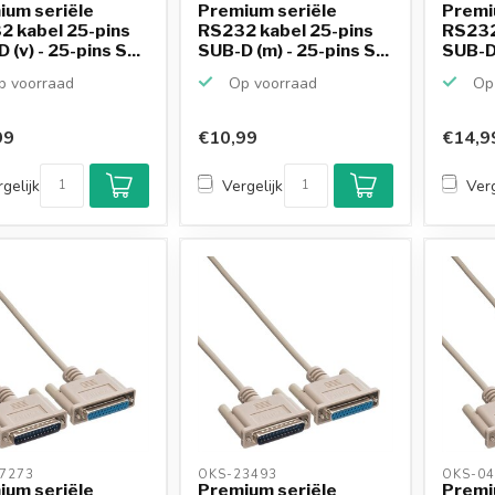
ium seriële
Premium seriële
Premi
2 kabel 25-pins
RS232 kabel 25-pins
RS232
 (v) - 25-pins S...
SUB-D (m) - 25-pins S...
SUB-D 
 voorraad
Op voorraad
Op 
99
€10,99
€14,9
gelijk
Vergelijk
Verg
7273 
OKS-23493 
OKS-04
ium seriële
Premium seriële
Premi