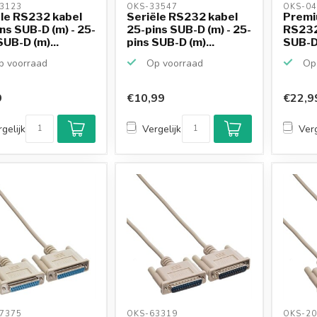
3123 
OKS-33547 
OKS-04
le RS232 kabel
Seriële RS232 kabel
Premi
ns SUB-D (m) - 25-
25-pins SUB-D (m) - 25-
RS232
SUB-D (m)...
pins SUB-D (m)...
SUB-D 
 voorraad
Op voorraad
Op 
9
€10,99
€22,9
gelijk
Vergelijk
Verg
7375 
OKS-63319 
OKS-20