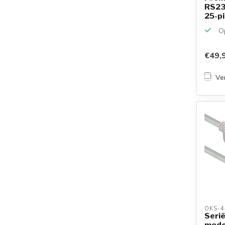
RS23
25-pi
25...
Op
€49,
Ver
OKS-4
Serië
mode