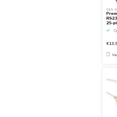
OKS-9
Prem
RS23
25-pi
25...
Op
€13,
Ver