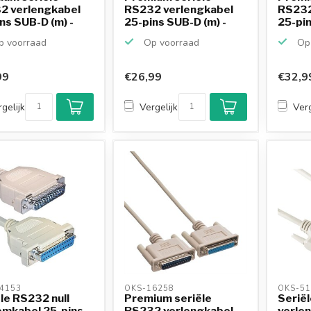
2 verlengkabel
RS232 verlengkabel
RS232
ns SUB-D (m) -
25-pins SUB-D (m) -
25-pin
25...
25...
 voorraad
Op voorraad
Op 
99
€26,99
€32,9
gelijk
Vergelijk
Verg
4153 
OKS-16258 
OKS-51
le RS232 null
Premium seriële
Serië
mkabel 25-pins
RS232 verlengkabel
verle