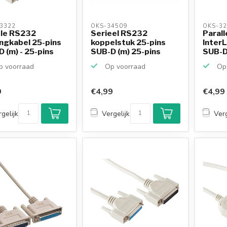
3322 
OKS-34509 
OKS-32
ële RS232
Serieel RS232
Parall
ngkabel 25-pins
koppelstuk 25-pins
InterL
 (m) - 25-pins
SUB-D (m) 25-pins
SUB-D (
SUB-D (m)
 voorraad
Op voorraad
Op 
9
€4,99
€4,99
gelijk
Vergelijk
Verg