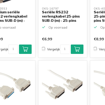
0553 
OKS-16797 
OKS-40
ium seriële
Seriële RS232
Serië
2 verlengkabel
verlengkabel 25-pins
25-pin
ns SUB-D (m) -
SUB-D (m) - 25-pins
pins S
SU...
 voorraad
Op voorraad
Op 
99
€6,99
€8,99
gelijk
Vergelijk
Verg