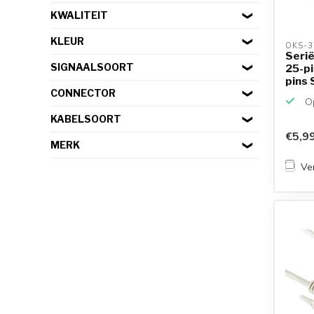
KWALITEIT
KLEUR
OKS-3
Serië
SIGNAALSOORT
25-pi
pins 
CONNECTOR
Op
KABELSOORT
€5,9
MERK
Ver