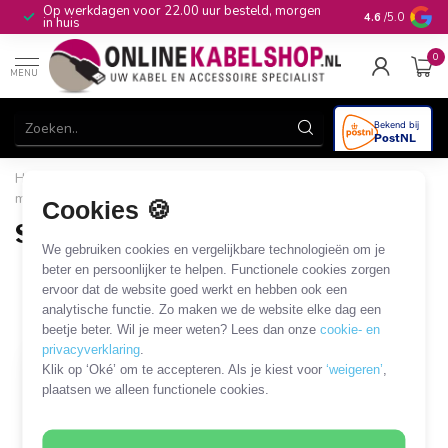
Op werkdagen voor 22.00 uur besteld, morgen
10+
jaar produ
4.6
/5.0
in huis
0
MENU
Home
/
Audio & Video
/
S-Video / S-VHS
/
S-VHS -
merkspecifiek
/
S-VHS AV kabels voor camera's
Cookies 🍪
S-VHS AV kabels voor camera's
We gebruiken cookies en vergelijkbare technologieën om je
1 PRODUCT
beter en persoonlijker te helpen. Functionele cookies zorgen
ervoor dat de website goed werkt en hebben ook een
analytische functie. Zo maken we de website elke dag een
Filters
SORTEER OP
beetje beter. Wil je meer weten? Lees dan onze
cookie- en
privacyverklaring
.
Klik op ‘Oké’ om te accepteren. Als je kiest voor
‘weigeren’
,
SALE
plaatsen we alleen functionele cookies.