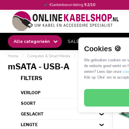
Klantenbeoordeling
9.2/10
Alle categorieën
SALE
Winkel
Klantense
Cookies 🍪
Home
/
Computer & Smart Media
/
HDD/SSD en overige drives
We gebruiken cookies en ve
mSATA - USB-A
de website goed werkt en h
weten? Lees dan onze
coo
1 PR
FILTERS
Klik op ‘Oké’ om te accept
VERLOOP
SOORT
GESLACHT
LENGTE