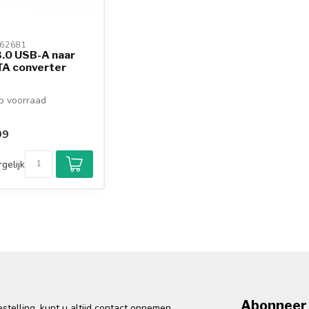
62681 
.0 USB-A naar
A converter
 voorraad
99
gelijk
Abonneer 
telling, kunt u altijd contact opnemen