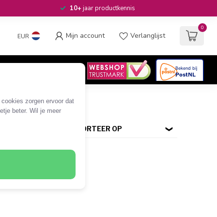
10+
jaar productkennis
0
Mijn account
Verlanglijst
EUR
4.6
/5
06
beoordelingen
e cookies zorgen ervoor dat
tje beter. Wil je meer
SORTEER OP