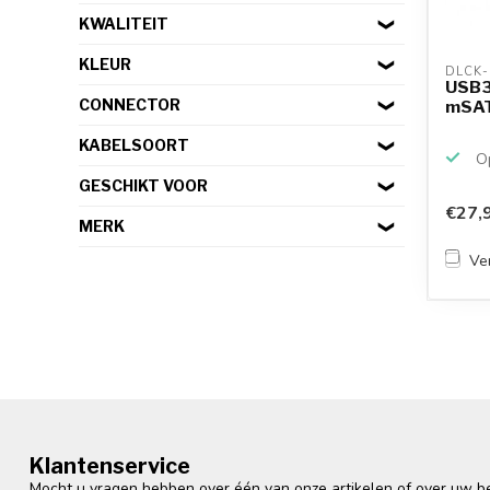
KWALITEIT
KLEUR
DLCK-
USB3
CONNECTOR
mSAT
KABELSOORT
Op
GESCHIKT VOOR
€27,
MERK
Ver
Klantenservice
Mocht u vragen hebben over één van onze artikelen of over uw bes