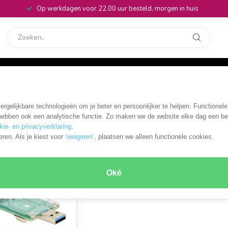
Op werkdagen voor 22.00 uur besteld, morgen in huis
rvice
32
/
mSATA adapters
/
mSATA - USB-A
rgelijkbare technologieën om je beter en persoonlijker te helpen. Functionel
ebben ook een analytische functie. Zo maken we de website elke dag een bee
kie- en privacyverklaring
.
ODUCT
eren. Als je kiest voor
‘weigeren’
, plaatsen we alleen functionele cookies.
Oké