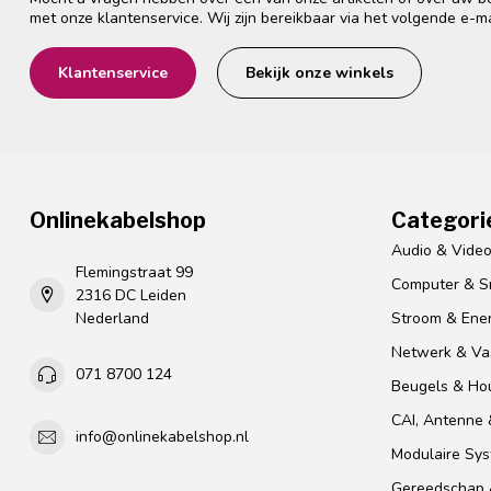
met onze klantenservice. Wij zijn bereikbaar via het volgende e-m
Klantenservice
Bekijk onze winkels
Onlinekabelshop
Categori
Audio & Vide
Flemingstraat 99
Computer & S
2316 DC Leiden
Nederland
Stroom & Ener
Netwerk & Vas
071 8700 124
Beugels & Ho
CAI, Antenne &
info@onlinekabelshop.nl
Modulaire Sy
Gereedschap 