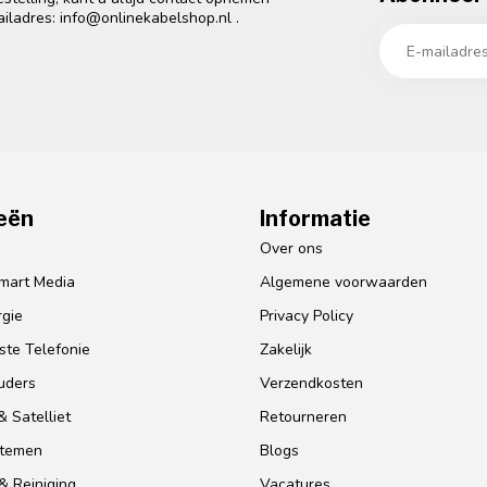
ailadres:
info@onlinekabelshop.nl
.
eën
Informatie
o
Over ons
mart Media
Algemene voorwaarden
gie
Privacy Policy
te Telefonie
Zakelijk
uders
Verzendkosten
 Satelliet
Retourneren
stemen
Blogs
& Reiniging
Vacatures