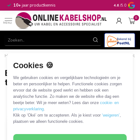
n
10+
jaar productkennis
4.6
/5.0
0
MENU
Home
/
Beugels & Houders
/
TV en monitor
/
Bureaubeugel
/
Beugel voor monitor en toetsenbord/muis
Cookies 🍪
Beugel voor monitor en
We gebruiken cookies en vergelijkbare technologieën om je
toetsenbord/muis
beter en persoonlijker te helpen. Functionele cookies zorgen
ervoor dat de website goed werkt en hebben ook een
4 PRODUCTEN
analytische functie. Zo maken we de website elke dag een
beetje beter. Wil je meer weten? Lees dan onze
cookie- en
Filters
SORTEER OP
privacyverklaring
.
Klik op ‘Oké’ om te accepteren. Als je kiest voor
‘weigeren’
,
plaatsen we alleen functionele cookies.