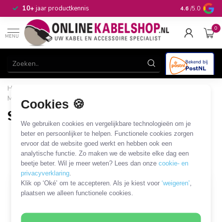
n
10+
jaar productkennis
4.6
/5.0
0
MENU
Home
/
Computer & Smart Media
/
USB
/
USB kabels
MP3/telefoon/tablet merkspecifiek
/
Sony kabels en adapters
Cookies 🍪
Sony kabels en adapters
We gebruiken cookies en vergelijkbare technologieën om je
2 PRODUCTEN
beter en persoonlijker te helpen. Functionele cookies zorgen
ervoor dat de website goed werkt en hebben ook een
analytische functie. Zo maken we de website elke dag een
Filters
SORTEER OP
beetje beter. Wil je meer weten? Lees dan onze
cookie- en
privacyverklaring
.
Klik op ‘Oké’ om te accepteren. Als je kiest voor
‘weigeren’
,
plaatsen we alleen functionele cookies.