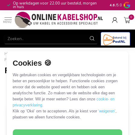
Op werkdagen voor 22.00 uur besteld, morgen
10+
jaar produ
4.6
/5.0
in huis
0
MENU
Home
/
CAI, Antenne & Satelliet
/
Kabels en adapters
/
Fakra coaxkabels en adapters
/
Fakra - ISO kabels en adapters
Cookies 🍪
Fakra - ISO kabels en adapters
We gebruiken cookies en vergelijkbare technologieën om je
5 PRODUCTEN
beter en persoonlijker te helpen. Functionele cookies zorgen
ervoor dat de website goed werkt en hebben ook een
analytische functie. Zo maken we de website elke dag een
Filters
SORTEER OP
beetje beter. Wil je meer weten? Lees dan onze
cookie- en
privacyverklaring
.
Klik op ‘Oké’ om te accepteren. Als je kiest voor
‘weigeren’
,
plaatsen we alleen functionele cookies.