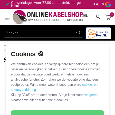
Op werkdagen voor 22.00 uur besteld, morgen
10+
jaar produ
4.6
/5.0
in huis
0
MENU
Home
/
Computer & Smart Media
/
SUB-D en Centronics
/
SUB-D 9-pins kabels en adapters
/
SUB-D 9-pins - PS/2
Cookies 🍪
SUB-D 9-pins - PS/2
We gebruiken cookies en vergelijkbare technologieën om je
2 PRODUCTEN
beter en persoonlijker te helpen. Functionele cookies zorgen
ervoor dat de website goed werkt en hebben ook een
analytische functie. Zo maken we de website elke dag een
Filters
SORTEER OP
beetje beter. Wil je meer weten? Lees dan onze
cookie- en
privacyverklaring
.
Klik op ‘Oké’ om te accepteren. Als je kiest voor
‘weigeren’
,
plaatsen we alleen functionele cookies.