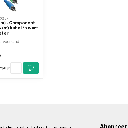
0267 
(m) - Component
(m) kabel / zwart
eter
 voorraad
9
gelijk
Abonneer 
telling, kunt u altijd contact opnemen