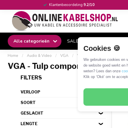
Klantenbeoordeling
9.2/10
Alle categorieën
SALE
Winkel
Klantense
Cookies 🍪
Home
/
Audio & Video
/
VGA
/
VGA - Tulp
/
VGA - Tulp 
We gebruiken cookies en ve
VGA - Tulp component
de website goed werkt en h
weten? Lees dan onze
coo
1 PR
FILTERS
Klik op ‘Oké’ om te accept
VERLOOP
SOORT
GESLACHT
LENGTE