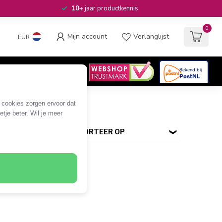
10+
jaar productkennis
0
Mijn account
Verlanglijst
EUR
4.6
/5
06
beoordelingen
e cookies zorgen ervoor dat
tje beter. Wil je meer
SORTEER OP