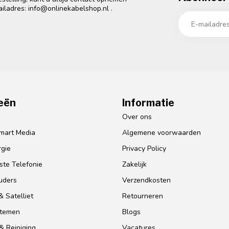
ailadres:
info@onlinekabelshop.nl
.
eën
Informatie
o
Over ons
mart Media
Algemene voorwaarden
gie
Privacy Policy
te Telefonie
Zakelijk
uders
Verzendkosten
 Satelliet
Retourneren
stemen
Blogs
& Reiniging
Vacatures