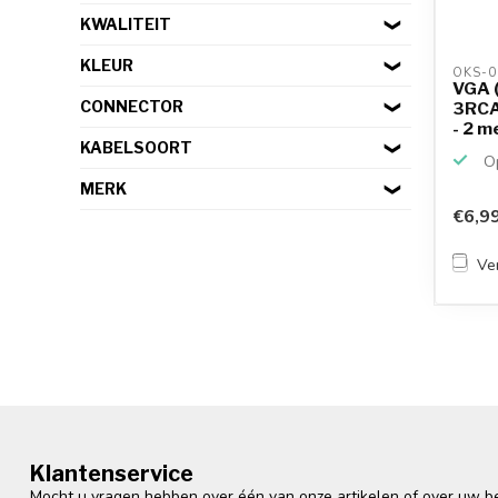
KWALITEIT
KLEUR
OKS-0
VGA 
CONNECTOR
3RCA 
- 2 m
KABELSOORT
Op
MERK
€6,9
Ver
Klantenservice
Mocht u vragen hebben over één van onze artikelen of over uw bes