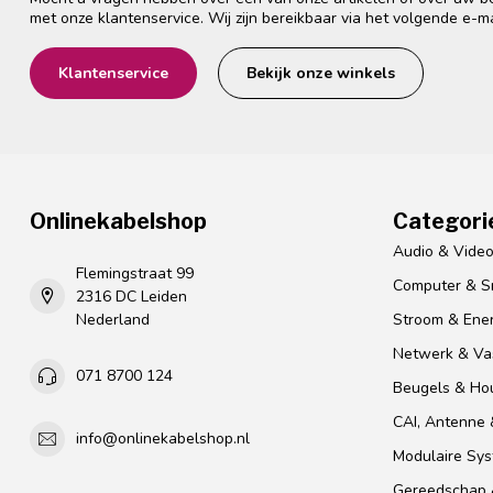
met onze klantenservice. Wij zijn bereikbaar via het volgende e-m
Klantenservice
Bekijk onze winkels
Onlinekabelshop
Categori
Audio & Vide
Flemingstraat 99
Computer & S
2316 DC Leiden
Nederland
Stroom & Ener
Netwerk & Vas
071 8700 124
Beugels & Ho
CAI, Antenne &
info@onlinekabelshop.nl
Modulaire Sy
Gereedschap 