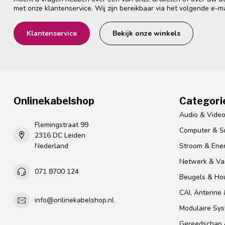
met onze klantenservice. Wij zijn bereikbaar via het volgende e-m
Klantenservice
Bekijk onze winkels
Onlinekabelshop
Categori
Audio & Vide
Flemingstraat 99
Computer & S
2316 DC Leiden
Nederland
Stroom & Ener
Netwerk & Vas
071 8700 124
Beugels & Ho
CAI, Antenne &
info@onlinekabelshop.nl
Modulaire Sy
Gereedschap 