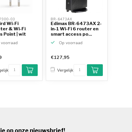
300-03 
BR-6473AX 
rd Wi-Fi
Edimax BR-6473AX 2-
ter & Wi-Fi
in-1 Wi-Fi 6 router en
 Point | wit
smart access po...
voorraad
Op voorraad
9
€127,95
elijk
Vergelijk
je op onze nieuwsbrief!