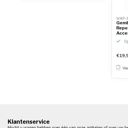
WNP-R
Gemb
Repe
Acces
Op
€19,
Ver
Klantenservice
Mocht u vragen hebben over één van onze artikelen of over uw bes