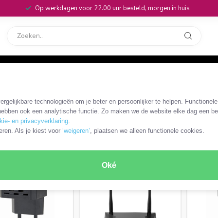
Op werkdagen voor 22.00 uur besteld, morgen in huis
rvice
32
ers
/
Wi-Fi extender, access point en bridge
rgelijkbare technologieën om je beter en persoonlijker te helpen. Functionel
n bridge
ebben ook een analytische functie. Zo maken we de website elke dag een bee
kie- en privacyverklaring
.
ODUCTEN
eren. Als je kiest voor
‘weigeren’
, plaatsen we alleen functionele cookies.
Oké