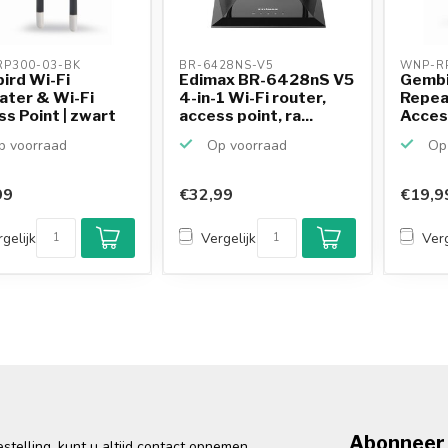
P300-03-BK 
BR-6428NS-V5 
WNP-RP
ird Wi-Fi
Edimax BR-6428nS V5
Gembi
ater & Wi-Fi
4-in-1 Wi-Fi router,
Repea
s Point | zwart
access point, ra...
Access
 voorraad
Op voorraad
Op 
99
€32,99
€19,9
gelijk
Vergelijk
Verg
Abonneer 
telling, kunt u altijd contact opnemen