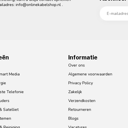
ailadres:
info@onlinekabelshop.nl
.
eën
Informatie
o
Over ons
mart Media
Algemene voorwaarden
gie
Privacy Policy
te Telefonie
Zakelijk
uders
Verzendkosten
 Satelliet
Retourneren
stemen
Blogs
& Reiniging
Vacatures