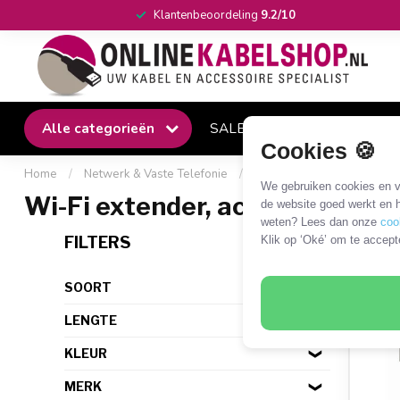
Klantenbeoordeling
9.2/10
Alle categorieën
SALE
Winkel
Klantense
Cookies 🍪
Home
/
Netwerk & Vaste Telefonie
/
LAN/WLAN bereikverleng
We gebruiken cookies en ve
Wi-Fi extender, access point e
de website goed werkt en h
weten? Lees dan onze
coo
4 PR
FILTERS
Klik op ‘Oké’ om te accept
SOORT
LENGTE
KLEUR
MERK