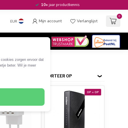
10+
jaar productkennis
0
Mijn account
Verlanglijst
EUR
4.6
/5
06
beoordelingen
e cookies zorgen ervoor dat
tje beter. Wil je meer
SORTEER OP
OP = OP