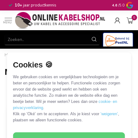
n
10+
jaar productkennis
4.6
/5.0
0
MENU
Home
/
Audio & Video
/
DVI
/
Mini DVI kabels en adapters
/
Mini DVI - DVI
Cookies 🍪
Mini DVI - DVI
We gebruiken cookies en vergelijkbare technologieën om je
1 PRODUCT
beter en persoonlijker te helpen. Functionele cookies zorgen
ervoor dat de website goed werkt en hebben ook een
analytische functie. Zo maken we de website elke dag een
Filters
SORTEER OP
beetje beter. Wil je meer weten? Lees dan onze
cookie- en
privacyverklaring
.
Klik op ‘Oké’ om te accepteren. Als je kiest voor
‘weigeren’
,
plaatsen we alleen functionele cookies.