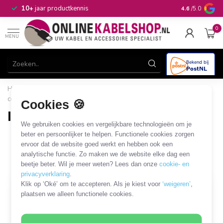
n
10+
jaar productkennis
4.6
/5.0
0
MENU
Home
/
CAI, Antenne & Satelliet
/
Kabels en adapters
/
IEC
coaxkabels en adapters
/
IEC - MCX kabels en adapters
Cookies 🍪
IEC - MCX kabels en adapters
We gebruiken cookies en vergelijkbare technologieën om je
2 PRODUCTEN
beter en persoonlijker te helpen. Functionele cookies zorgen
ervoor dat de website goed werkt en hebben ook een
analytische functie. Zo maken we de website elke dag een
Filters
SORTEER OP
beetje beter. Wil je meer weten? Lees dan onze
cookie- en
privacyverklaring
.
Klik op ‘Oké’ om te accepteren. Als je kiest voor
‘weigeren’
,
plaatsen we alleen functionele cookies.