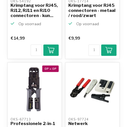
OKS-54192 
OKS-17714 
Krimptang voor RJ45,
Krimptang voor RJ45
RJ12, RJ11 en RJ10
connectoren - metaal
connectoren - kun...
/ rood/zwart
Op voorraad
Op voorraad
€14,99
€9,99
OP = OP
OKS-67713 
OKS-97724 
Professionele 2-in-1
Netwerk