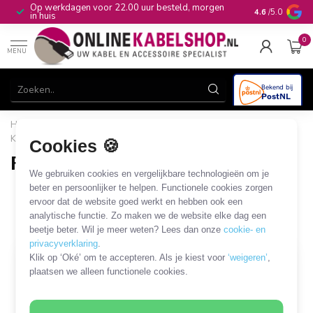
Op werkdagen voor 22.00 uur besteld, morgen
10+
jaar produ
4.6
/5.0
in huis
0
MENU
Home
/
Netwerk & Vaste Telefonie
/
Gereedschap
/
Krimptang
/
RJ45 krimptang
Cookies 🍪
RJ45 krimptang
We gebruiken cookies en vergelijkbare technologieën om je
15 PRODUCTEN
beter en persoonlijker te helpen. Functionele cookies zorgen
ervoor dat de website goed werkt en hebben ook een
analytische functie. Zo maken we de website elke dag een
Filters
SORTEER OP
beetje beter. Wil je meer weten? Lees dan onze
cookie- en
privacyverklaring
.
Klik op ‘Oké’ om te accepteren. Als je kiest voor
‘weigeren’
,
MEEST VERKOCHT
plaatsen we alleen functionele cookies.