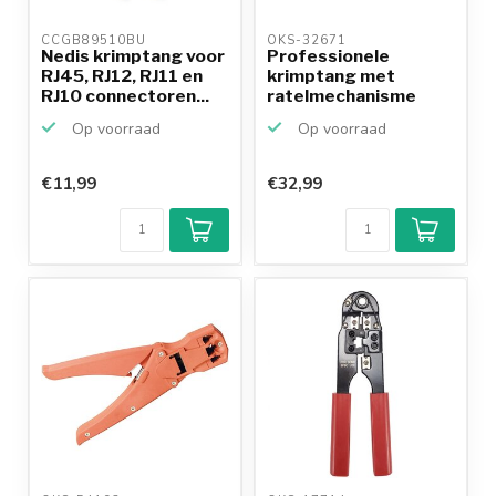
CCGB89510BU 
OKS-32671 
Nedis krimptang voor
Professionele
RJ45, RJ12, RJ11 en
krimptang met
RJ10 connectoren...
ratelmechanisme
voor RJ45, RJ...
Op voorraad
Op voorraad
€11,99
€32,99