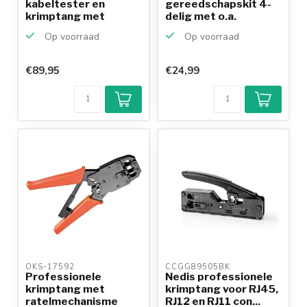
kabeltester en
gereedschapskit 4-
krimptang met
delig met o.a.
ratelme...
krimptang, strip...
Op voorraad
Op voorraad
€89,95
€24,99
OKS-17592 
CCGG89505BK 
Professionele
Nedis professionele
krimptang met
krimptang voor RJ45,
ratelmechanisme
RJ12 en RJ11 con...