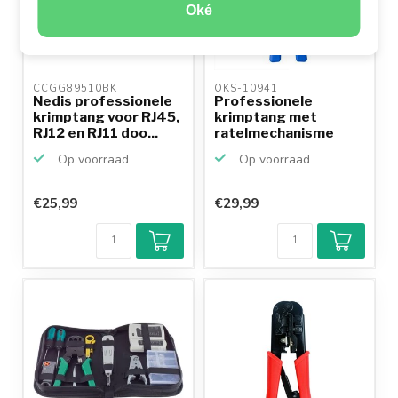
Oké
CCGG89510BK 
OKS-10941 
Nedis professionele
Professionele
krimptang voor RJ45,
krimptang met
RJ12 en RJ11 doo...
ratelmechanisme
voor RJ11, RJ...
Op voorraad
Op voorraad
€25,99
€29,99