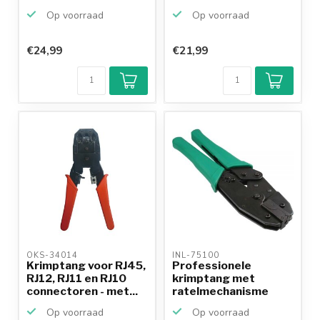
voor RJ45, RJ...
Op voorraad
Op voorraad
€24,99
€21,99
Klantenbeoordeling
9,2/10
Achteraf
betalen mogelijk
10+
jaar
productkennis
OKS-34014 
INL-75100 
Krimptang voor RJ45,
Professionele
RJ12, RJ11 en RJ10
krimptang met
connectoren - met...
ratelmechanisme
voor Hirose T...
Op voorraad
Op voorraad