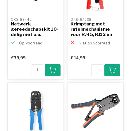
OKS-83442 
OKS-67208 
Netwerk
Krimptang met
gereedschapskit 10-
ratelmechanisme
delig met o.a.
voor RJ45, RJ12 en
krimptang, stri...
RJ11 con...
Op voorraad
Niet op voorraad
€39,99
€14,99