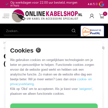
Op werkdagen voor 22.00 uur besteld, morgen
10+
jaar produ
4.6
/5.0
in huis
0
MENU
Home
/
Stroom & Energie
/
Verlengkabels
/
CEE-
connectoren (stopcontact)
/
CEE 7/7 - CEE 7/3 verlengkabels (IP44)
Cookies 🍪
CEE 7/7 - CEE 7/3 verlengkabels
We gebruiken cookies en vergelijkbare technologieën om je
(IP44)
beter en persoonlijker te helpen. Functionele cookies zorgen
ervoor dat de website goed werkt en hebben ook een
15 PRODUCTEN
analytische functie. Zo maken we de website elke dag een
beetje beter. Wil je meer weten? Lees dan onze
cookie- en
Filters
SORTEER OP
privacyverklaring
.
Klik op ‘Oké’ om te accepteren. Als je kiest voor
‘weigeren’
,
plaatsen we alleen functionele cookies.