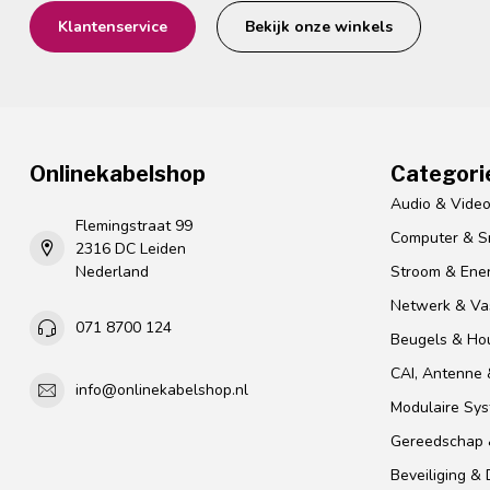
Klantenservice
Bekijk onze winkels
Onlinekabelshop
Categori
Audio & Vide
Flemingstraat 99
Computer & S
2316 DC Leiden
Nederland
Stroom & Ener
Netwerk & Vas
071 8700 124
Beugels & Ho
CAI, Antenne &
info@onlinekabelshop.nl
Modulaire Sy
Gereedschap 
Beveiliging &