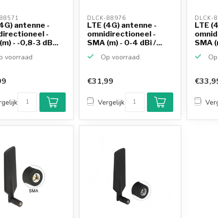
88571 
DLCK-88976 
DLCK-8
4G) antenne -
LTE (4G) antenne -
LTE (4
irectioneel -
omnidirectioneel -
omnidi
m) - -0,8-3 dB...
SMA (m) - 0-4 dBi /...
SMA (m
 voorraad
Op voorraad
Op 
99
€31,99
€33,9
gelijk
Vergelijk
Verg