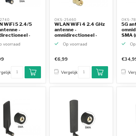
2740 
OKS-25460 
OKS-78
 WiFi 5 2.4/5
WLAN WiFi 4 2.4 GHz
5G an
antenne -
antenne -
omnidi
irectioneel -
omnidirectioneel -
SMA (m
m...
SMA (m) ...
...
 voorraad
Op voorraad
Op 
99
€6,99
€34,9
gelijk
Vergelijk
Verg