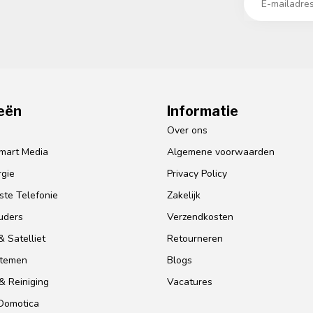
eën
Informatie
o
Over ons
mart Media
Algemene voorwaarden
gie
Privacy Policy
te Telefonie
Zakelijk
uders
Verzendkosten
 Satelliet
Retourneren
stemen
Blogs
& Reiniging
Vacatures
 Domotica