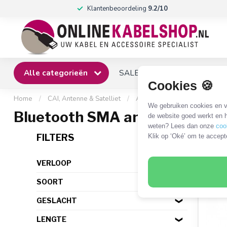
Klantenbeoordeling
9.2/10
Alle categorieën
SALE
Winkel
Klantense
Cookies 🍪
Home
/
CAI, Antenne & Satelliet
/
Antennes
/
Bluetooth ante
We gebruiken cookies en ve
Bluetooth SMA antenne
de website goed werkt en h
weten? Lees dan onze
coo
14 P
FILTERS
Klik op ‘Oké’ om te accept
VERLOOP
SOORT
GESLACHT
LENGTE