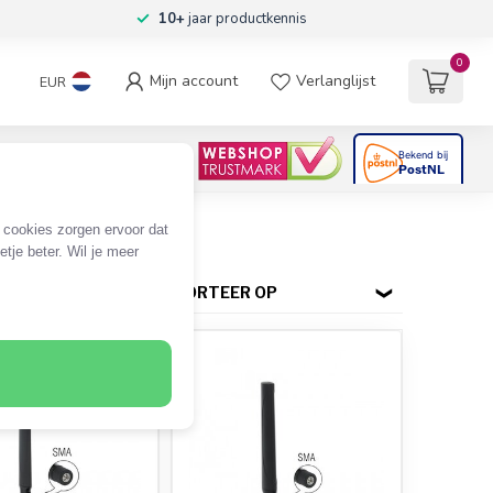
10+
jaar productkennis
0
Mijn account
Verlanglijst
EUR
4.6
/5
06
beoordelingen
e cookies zorgen ervoor dat
tje beter. Wil je meer
SORTEER OP