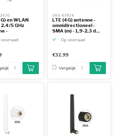
2430 
OKS-67814 
4G) en WLAN
LTE (4G) antenne -
 2.4/5 GHz
omnidirectioneel -
ne -
SMA (m) - 1,9-2,3 d...
rection...
voorraad
Op voorraad
9
€32,99
elijk
Vergelijk