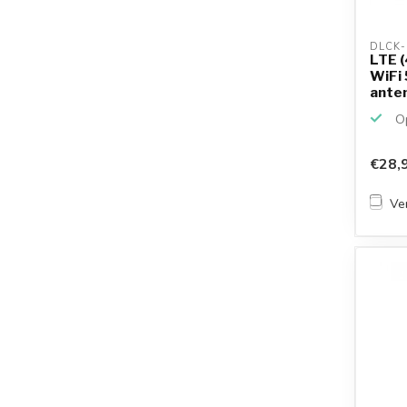
DLCK-
LTE 
WiFi 
anten
omnid
Op
€28,
Ver