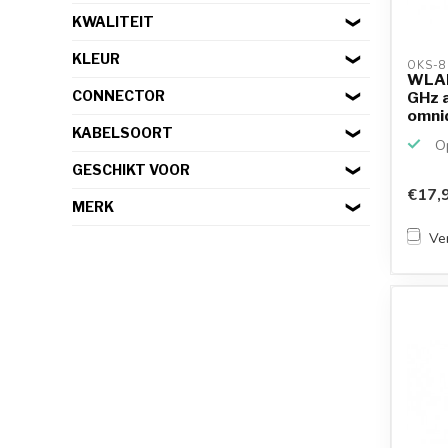
KWALITEIT
KLEUR
OKS-8
WLAN
CONNECTOR
GHz 
omnid
SMA (
KABELSOORT
Op
GESCHIKT VOOR
€17,
MERK
Ver