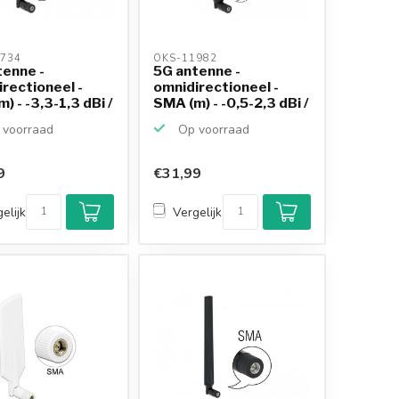
734 
OKS-11982 
tenne -
5G antenne -
rectioneel -
omnidirectioneel -
) - -3,3-1,3 dBi /
SMA (m) - -0,5-2,3 dBi /
...
voorraad
Op voorraad
9
€31,99
elijk
Vergelijk