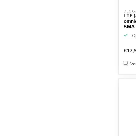
DLCK-
LTE (
omnid
SMA (
Op
€17,
Ver