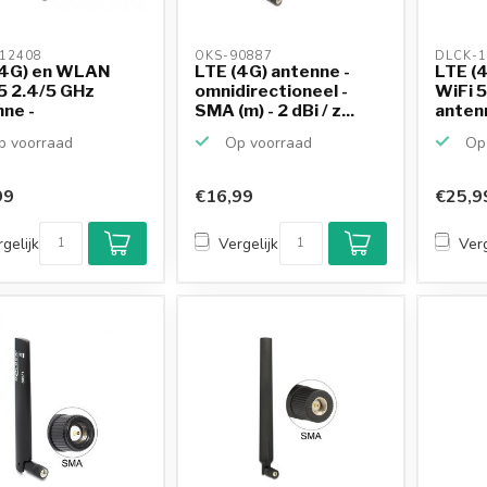
12408 
OKS-90887 
DLCK-1
(4G) en WLAN
LTE (4G) antenne -
LTE (
5 2.4/5 GHz
omnidirectioneel -
WiFi 5
ne -
SMA (m) - 2 dBi / z...
anten
irection...
omnidi
 voorraad
Op voorraad
Op 
99
€16,99
€25,9
gelijk
Vergelijk
Verg