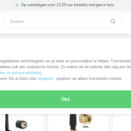
Op werkdagen voor 22.00 uur besteld, morgen in huis
rvice
32
nne
/
Bluetooth SMA antenne
rgelijkbare technologieën om je beter en persoonlijker te helpen. Functionel
ebben ook een analytische functie. Zo maken we de website elke dag een bee
kie- en privacyverklaring
.
RODUCTEN
eren. Als je kiest voor
‘weigeren’
, plaatsen we alleen functionele cookies.
Oké