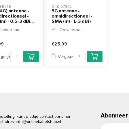
88978 
OKS-57871 
4G) antenne -
5G antenne -
irectioneel -
omnidirectioneel -
m) - 0,5-3 dBi...
SMA (m) - 1-3 dBi /
zwart
 voorraad
Op voorraad
99
€25,99
gelijk
Vergelijk
Abonneer 
telling, kunt u altijd contact opnemen
ailadres:
info@onlinekabelshop.nl
.