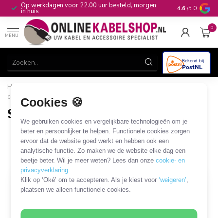
Op werkdagen voor 22.00 uur besteld, morgen
10+
jaar produ
4.6
/5.0
in huis
0
MENU
Home
/
Stroom & Energie
/
Connectoren
/
12-24V auto
connectoren
/
Sigarettenaanstekerplug
Cookies 🍪
Sigarettenaanstekerplug
We gebruiken cookies en vergelijkbare technologieën om je
11 PRODUCTEN
beter en persoonlijker te helpen. Functionele cookies zorgen
ervoor dat de website goed werkt en hebben ook een
analytische functie. Zo maken we de website elke dag een
Filters
SORTEER OP
beetje beter. Wil je meer weten? Lees dan onze
cookie- en
privacyverklaring
.
Klik op ‘Oké’ om te accepteren. Als je kiest voor
‘weigeren’
,
MEEST VERKOCHT
MEEST VERKOCHT
plaatsen we alleen functionele cookies.