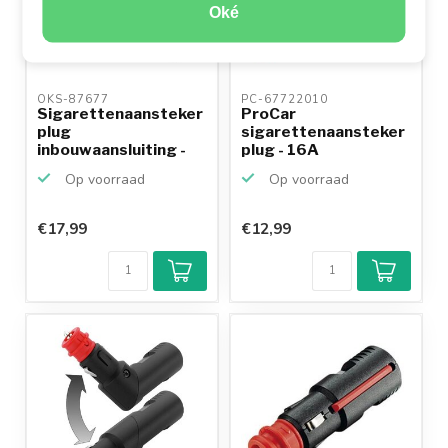
Oké
OKS-87677 
PC-67722010 
Sigarettenaansteker
ProCar
plug
sigarettenaansteker
inbouwaansluiting -
plug - 16A
20A
Op voorraad
Op voorraad
€17,99
€12,99