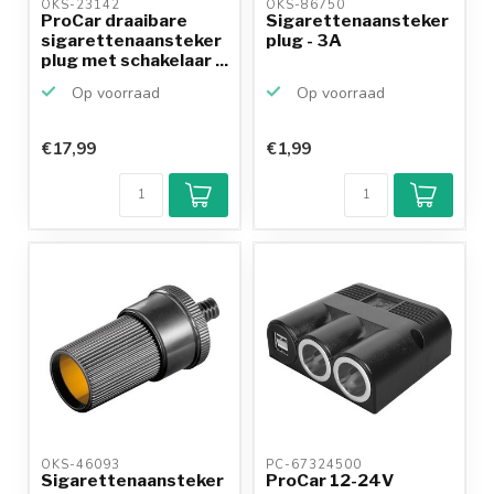
OKS-23142 
OKS-86750 
ProCar draaibare
Sigarettenaansteker
sigarettenaansteker
plug - 3A
plug met schakelaar ...
Op voorraad
Op voorraad
€17,99
€1,99
OKS-46093 
PC-67324500 
Sigarettenaansteker
ProCar 12-24V