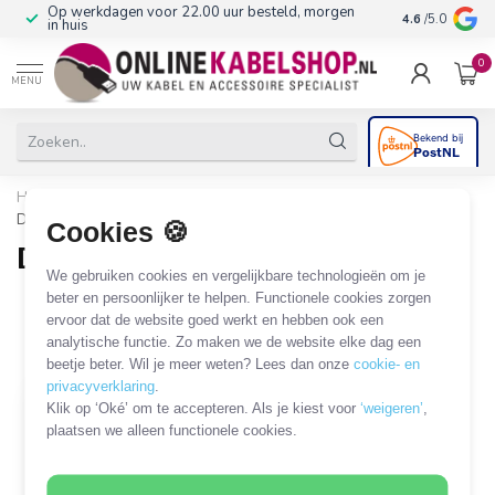
Op werkdagen voor 22.00 uur besteld, morgen
10+
jaar produ
4.6
/5.0
in huis
0
MENU
Home
/
Audio & Video
/
Luidsprekers en toebehoren
/
DAB+ radio
Cookies 🍪
DAB+ radio
We gebruiken cookies en vergelijkbare technologieën om je
1 PRODUCT
beter en persoonlijker te helpen. Functionele cookies zorgen
ervoor dat de website goed werkt en hebben ook een
analytische functie. Zo maken we de website elke dag een
Filters
SORTEER OP
beetje beter. Wil je meer weten? Lees dan onze
cookie- en
privacyverklaring
.
Klik op ‘Oké’ om te accepteren. Als je kiest voor
‘weigeren’
,
plaatsen we alleen functionele cookies.