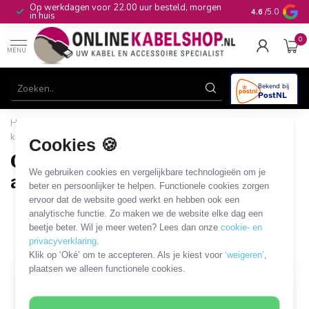
Op werkdagen voor 22.00 uur besteld, morgen
10+
jaar produ
4.6
/5.0
in huis
0
MENU
Home
/
Audio & Video
/
Jack
/
Headset/hoofdtelefoon
kabels en adapters
/
OMTP - CTIA Pin-changing adapters
Cookies 🍪
OMTP - CTIA Pin-changing
We gebruiken cookies en vergelijkbare technologieën om je
adapters
beter en persoonlijker te helpen. Functionele cookies zorgen
ervoor dat de website goed werkt en hebben ook een
2 PRODUCTEN
analytische functie. Zo maken we de website elke dag een
beetje beter. Wil je meer weten? Lees dan onze
cookie- en
Filters
SORTEER OP
privacyverklaring
.
Klik op ‘Oké’ om te accepteren. Als je kiest voor
‘weigeren’
,
plaatsen we alleen functionele cookies.