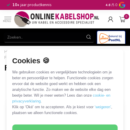
n
10+
jaar productkennis
4.6
/5.0
0
MENU
Home
/
CAI, Antenne & Satelliet
/
Versterken en verdelen
/
Filters
/
Radio-TV/Data filter
Cookies 🍪
Radio-TV/Data filter
We gebruiken cookies en vergelijkbare technologieën om je
4 PRODUCTEN
beter en persoonlijker te helpen. Functionele cookies zorgen
ervoor dat de website goed werkt en hebben ook een
analytische functie. Zo maken we de website elke dag een
Filters
SORTEER OP
beetje beter. Wil je meer weten? Lees dan onze
cookie- en
privacyverklaring
.
Klik op ‘Oké’ om te accepteren. Als je kiest voor
‘weigeren’
,
SALE
plaatsen we alleen functionele cookies.