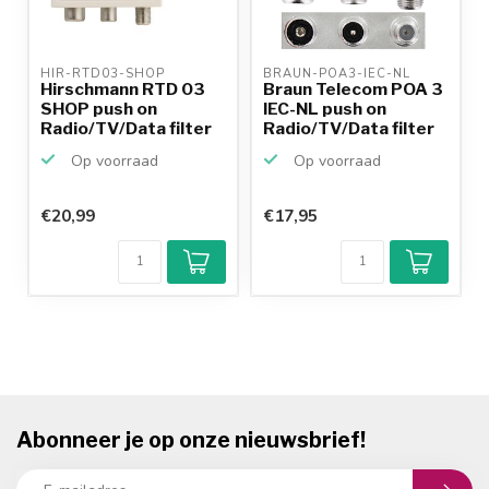
HIR-RTD03-SHOP 
BRAUN-POA3-IEC-NL 
Hirschmann RTD 03
Braun Telecom POA 3
SHOP push on
IEC-NL push on
Radio/TV/Data filter
Radio/TV/Data filter
Op voorraad
Op voorraad
€20,99
€17,95
Abonneer je op onze nieuwsbrief!