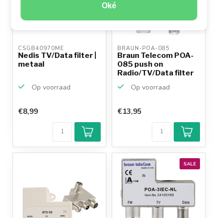
Oké
CSGB40970ME 
BRAUN-POA-085 
Nedis TV/Data filter |
Braun Telecom POA-
metaal
085 push on
Radio/TV/Data filter
(met r...
Op voorraad
Op voorraad
€8,99
€13,95
SALE