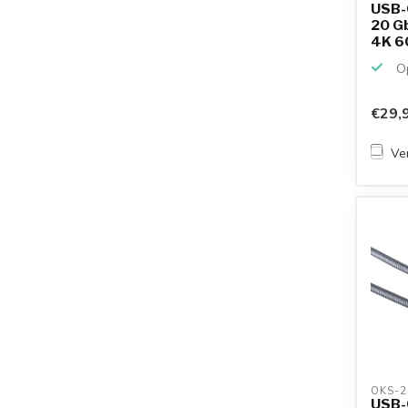
USB-C
20 Gb
4K 60
Op
€29,
Ver
OKS-2
USB-C