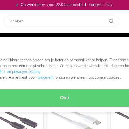
Op werkdagen voor 22.00 uur besteld, morgen in huis
rvice
32
 USB-C - USB3.2 (20 Gbps)
rgelijkbare technologieën om je beter en persoonlijker te helpen. Functionel
bps)
ebben ook een analytische functie. Zo maken we de website elke dag een bee
kie- en privacyverklaring
.
RODUCTEN
eren. Als je kiest voor
‘weigeren’
, plaatsen we alleen functionele cookies.
Oké