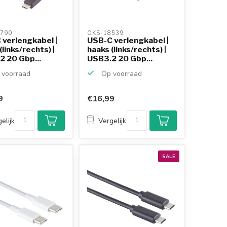
790 
OKS-18539 
 verlengkabel |
USB-C verlengkabel |
(links/rechts) |
haaks (links/rechts) |
2 20 Gbp...
USB3.2 20 Gbp...
voorraad
Op voorraad
9
€16,99
elijk
Vergelijk
SALE