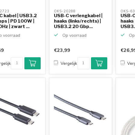
2723 
OKS-20288 
OKS-63
 kabel | USB3.2
USB-C verlengkabel |
USB-C
ps | PD 100W |
haaks (links/rechts) |
haaks 
Hz | zwart ...
USB3.2 20 Gbp...
USB3.
 voorraad
Op voorraad
Op 
49
€23,99
€26,9
gelijk
Vergelijk
Verg