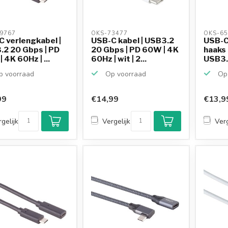
9767 
OKS-73477 
OKS-65
 verlengkabel |
USB-C kabel | USB3.2
USB-C
.2 20 Gbps | PD
20 Gbps | PD 60W | 4K
haaks 
 4K 60Hz | ...
60Hz | wit | 2...
USB3.
 voorraad
Op voorraad
Op 
99
€14,99
€13,9
gelijk
Vergelijk
Verg