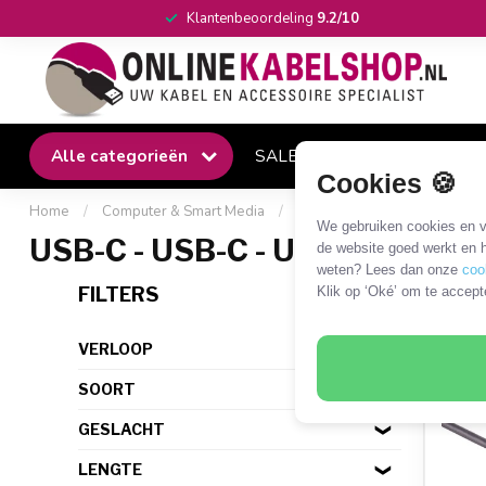
Klantenbeoordeling
9.2/10
Alle categorieën
SALE
Winkel
Klantense
Cookies 🍪
Home
/
Computer & Smart Media
/
USB
/
USB-C
/
USB-C -
We gebruiken cookies en ve
USB-C - USB-C - USB3.2 (20 G
de website goed werkt en h
weten? Lees dan onze
coo
36 P
FILTERS
Klik op ‘Oké’ om te accept
VERLOOP
SOORT
GESLACHT
LENGTE