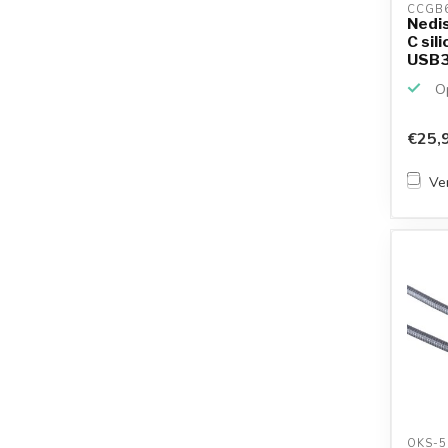
CCGB
Nedi
C sil
USB3.
Op
€25,
Ver
OKS-5