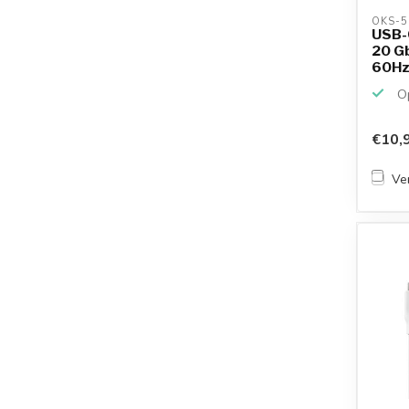
OKS-5
USB-C
20 Gb
60Hz |
Op
€10,
Ver