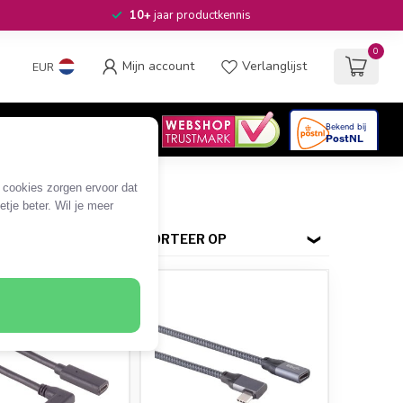
10+
jaar productkennis
0
Mijn account
Verlanglijst
EUR
4.6
/5
06
beoordelingen
e cookies zorgen ervoor dat
tje beter. Wil je meer
SORTEER OP