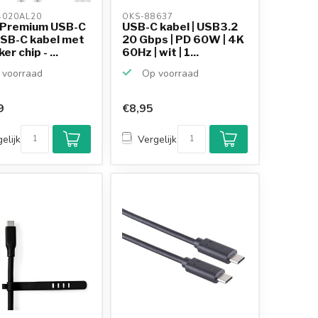
020AL20 
OKS-88637 
 Premium USB-C
USB-C kabel | USB3.2
USB-C kabel met
20 Gbps | PD 60W | 4K
r chip - ...
60Hz | wit | 1...
voorraad
Op voorraad
9
€8,95
elijk
Vergelijk