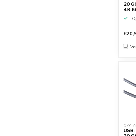
20 Gb
4K 60
Op
€20,
Ver
OKS-0
USB-C
20 Gb