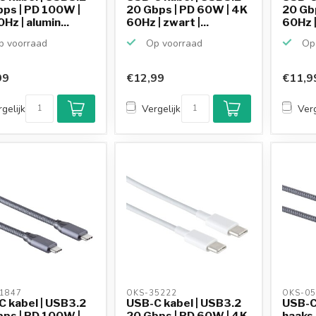
ps | PD 100W |
20 Gbps | PD 60W | 4K
20 Gb
Hz | alumin...
60Hz | zwart |...
60Hz | 
 voorraad
Op voorraad
Op 
99
€12,99
€11,9
gelijk
Vergelijk
Verg
1847 
OKS-35222 
OKS-05
 kabel | USB3.2
USB-C kabel | USB3.2
USB-C
ps | PD 100W |
20 Gbps | PD 60W | 4K
haaks 