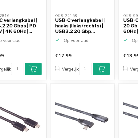
2816 
OKS-22168 
OKS-99
 verlengkabel |
USB-C verlengkabel |
USB-C
.2 20 Gbps | PD
haaks (links/rechts) |
20 Gb
| 4K 60Hz |...
USB3.2 20 Gbp...
60Hz | 
 voorraad
Op voorraad
Op 
99
€17,99
€13,9
gelijk
Vergelijk
Verg