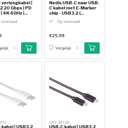
 verlengkabel |
Nedis USB-C naar USB-
2 20 Gbps | PD
C kabel met E-Marker
 4K 60Hz |...
chip - USB3.2 (...
voorraad
Op voorraad
9
€25,99
Klantenbeoordeling
9,2/10
elijk
Vergelijk
Achteraf betalen
mogelijk
10+
jaar
productkennis
075 
OKS-94165 
 kabel | USB3.2
USB-C kabel | USB3.2