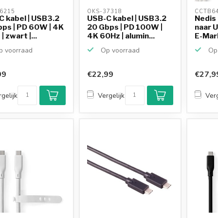
6215 
OKS-37318 
CCTB64
 kabel | USB3.2
USB-C kabel | USB3.2
Nedis
ps | PD 60W | 4K
20 Gbps | PD 100W |
naar 
 zwart |...
4K 60Hz | alumin...
E-Marke
 voorraad
Op voorraad
Op 
99
€22,99
€27,9
gelijk
Vergelijk
Verg