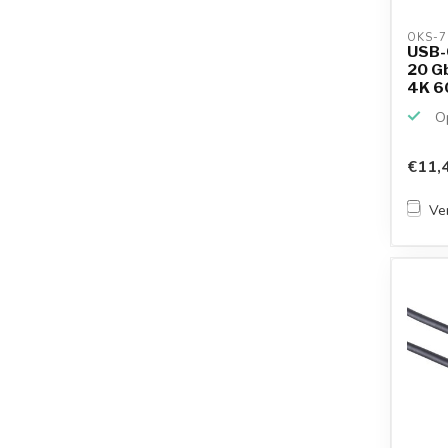
OKS-7
USB-C
20 Gb
4K 60
Op
€11,
Ver