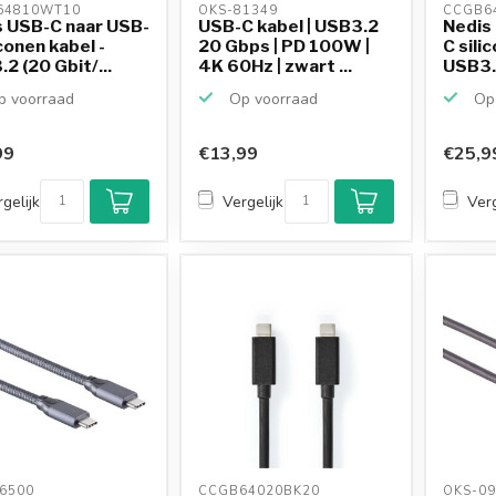
64810WT10 
OKS-81349 
CCGB6
s USB-C naar USB-
USB-C kabel | USB3.2
Nedis
iconen kabel -
20 Gbps | PD 100W |
C sili
2 (20 Gbit/...
4K 60Hz | zwart ...
USB3.2
 voorraad
Op voorraad
Op 
99
€13,99
€25,9
gelijk
Vergelijk
Verg
6500 
CCGB64020BK20 
OKS-09