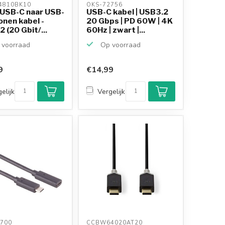
4810BK10 
OKS-72756 
 USB-C naar USB-
USB-C kabel | USB3.2
conen kabel -
20 Gbps | PD 60W | 4K
 (20 Gbit/...
60Hz | zwart |...
voorraad
Op voorraad
9
€14,99
elijk
Vergelijk
700 
CCBW64020AT20 