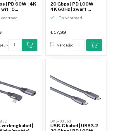
ps | PD 60W | 4K
20 Gbps | PD 100W |
wit | 0...
4K 60Hz | zwart ...
voorraad
Op voorraad
9
€17,99
elijk
Vergelijk
832 
OKS-03563 
 verlengkabel |
USB-C kabel | USB3.2
(links/rechts) |
20 Gbps | PD 100W |