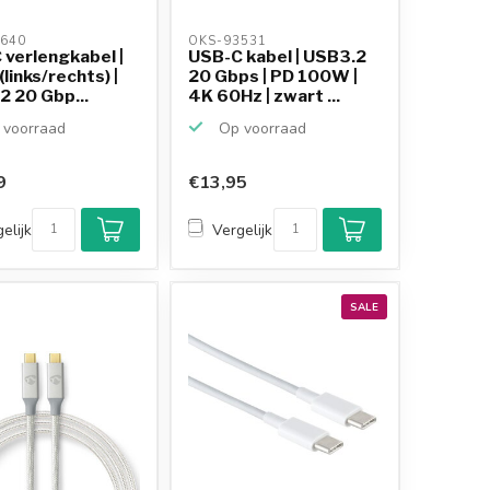
640 
OKS-93531 
 verlengkabel |
USB-C kabel | USB3.2
(links/rechts) |
20 Gbps | PD 100W |
2 20 Gbp...
4K 60Hz | zwart ...
voorraad
Op voorraad
9
€13,95
Klantenbeoordeling
9,2/10
elijk
Vergelijk
Achteraf betalen
mogelijk
10+
jaar
productkennis
SALE