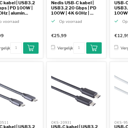
 kabel | USB3.2
Nedis USB-C kabel |
USB-C
ps | PD 100W |
USB3.2 20 Gbps | PD
USB3.
Hz | alumin...
100W | 4K 60Hz | ...
100W |
 voorraad
Op voorraad
Op 
99
€25,99
€12,9
gelijk
Vergelijk
Verg
3511 
OKS-20931 
OKS-95
 kabel | USB3.2
USB-C kabel | USB3.2
USB-C