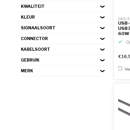
KWALITEIT
KLEUR
OKS-5
USB-C
SIGNAALSOORT
USB3
60W |
CONNECTOR
Op
KABELSOORT
€16,
GEBRUIK
Ver
MERK