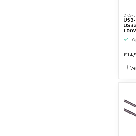
OKS-1
USB-C
USB3
100W 
Op
€14,
Ver