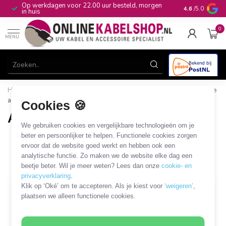
Op werkdagen voor 22.00 uur besteld, morgen
10+
jaar produ
4.6
/5.0
in huis
0
MENU
Home
/
Automotive & Car Audio
/
Car Audio
/
Auto cassette
adapter
Cookies 🍪
Auto cassette adapter
We gebruiken cookies en vergelijkbare technologieën om je
3 PRODUCTEN
beter en persoonlijker te helpen. Functionele cookies zorgen
ervoor dat de website goed werkt en hebben ook een
analytische functie. Zo maken we de website elke dag een
Filters
SORTEER OP
beetje beter. Wil je meer weten? Lees dan onze
cookie- en
privacyverklaring
.
Klik op ‘Oké’ om te accepteren. Als je kiest voor
‘weigeren’
,
SALE
plaatsen we alleen functionele cookies.