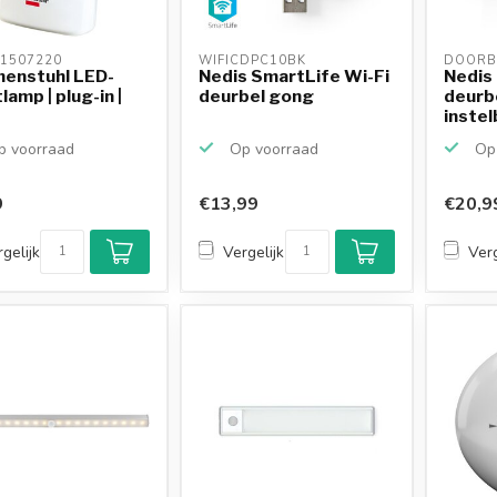
1507220 
WIFICDPC10BK 
DOORB
nenstuhl LED-
Nedis SmartLife Wi-Fi
Nedis
lamp | plug-in |
deurbel gong
deurb
instel
licht ..
 voorraad
Op voorraad
Op 
9
€13,99
€20,9
gelijk
Vergelijk
Verg