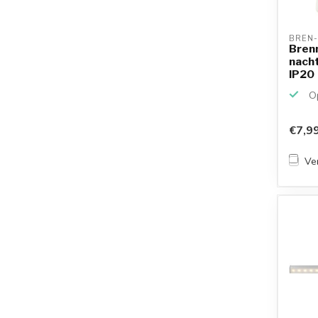
BREN-
Bren
nacht
IP20
Op
€7,9
Ver