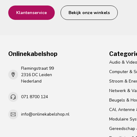
Klantenservice
Bekijk onze winkels
Onlinekabelshop
Categori
Audio & Vide
Flemingstraat 99
Computer & S
2316 DC Leiden
Nederland
Stroom & Ener
Netwerk & Vas
071 8700 124
Beugels & Ho
CAI, Antenne &
info@onlinekabelshop.nl
Modulaire Sy
Gereedschap 