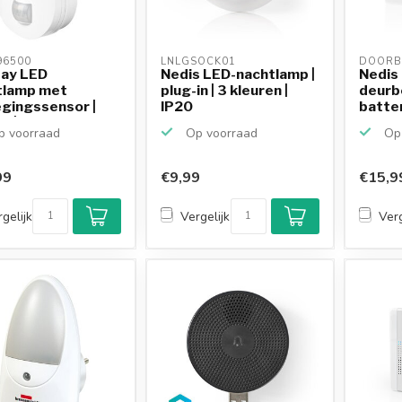
6500 
LNLGSOCK01 
DOORB
ay LED
Nedis LED-nachtlamp |
Nedis
tlamp met
plug-in | 3 kleuren |
deurbe
gingssensor |
IP20
batter
n | koel...
 voorraad
Op voorraad
Op 
99
€9,99
€15,9
gelijk
Vergelijk
Verg