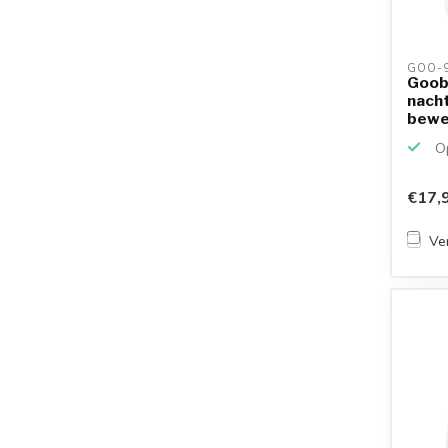
GOO-9
Goob
nach
bewe
plug-i
Op
€17,
Ver