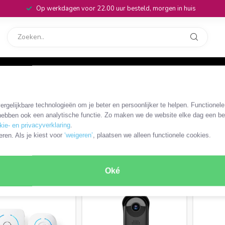
Op werkdagen voor 22.00 uur besteld, morgen in huis
rvice
32
rgelijkbare technologieën om je beter en persoonlijker te helpen. Functionel
ebben ook een analytische functie. Zo maken we de website elke dag een bee
kie- en privacyverklaring
.
eren. Als je kiest voor
‘weigeren’
, plaatsen we alleen functionele cookies.
ichting
Hoekbeveiliging
RODUCTEN
Oké
MEEST VERKOCHT