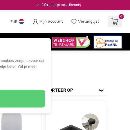
10+
jaar productkennis
0
Mijn account
Verlanglijst
EUR
4.6
/5
06
beoordelingen
e cookies zorgen ervoor dat
tje beter. Wil je meer
SORTEER OP