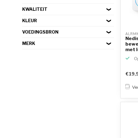
KWALITEIT
KLEUR
VOEDINGSBRON
ALRM
Nedi
MERK
bewe
met l
en de
Op
€19,
Ver