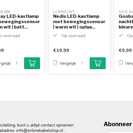
8288 
LCRM01WT 
GOO-64
ay LED-kastlamp
Nedis LED-kastlamp
Gooba
bewegingssensor
met bewegingssensor
nachtl
 wit | batt...
| warm wit | oplaa...
kleure
 voorraad
Op voorraad
Op 
99
€19,99
€9,99
gelijk
Vergelijk
Verg
Abonneer 
telling, kunt u altijd contact opnemen
ailadres:
info@onlinekabelshop.nl
.