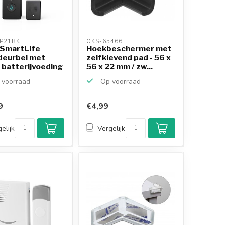
P21BK 
OKS-65466 
 SmartLife
Hoekbeschermer met
deurbel met
zelfklevend pad - 56 x
 batterijvoeding
56 x 22 mm / zw...
voorraad
Op voorraad
9
€4,99
Klantenbeoordeling
9,2/10
elijk
Vergelijk
Achteraf betalen
mogelijk
10+
jaar
productkennis