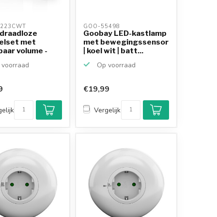
223CWT 
GOO-55498 
 draadloze
Goobay LED-kastlamp
elset met
met bewegingssensor
baar volume -
| koel wit | batt...
.
voorraad
Op voorraad
9
€19,99
elijk
Vergelijk