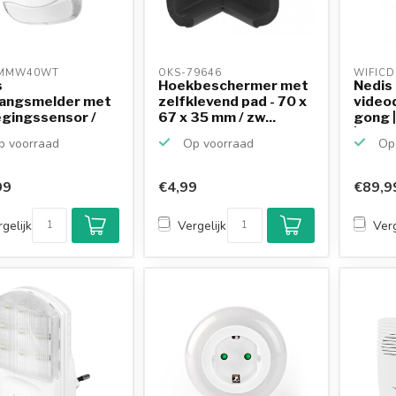
MMW40WT 
OKS-79646 
WIFICD
s
Hoekbeschermer met
Nedis
angsmelder met
zelfklevend pad - 70 x
video
gingssensor /
67 x 35 mm / zw...
gong |
|...
 voorraad
Op voorraad
Op 
99
€4,99
€89,9
gelijk
Vergelijk
Verg