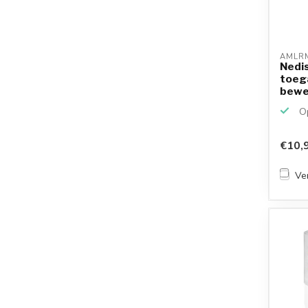
AMLR
Nedi
toeg
bewe
wit
Op
€10,
Ver