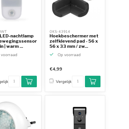
0WT 
OKS-43914 
 LED-nachtlamp
Hoekbeschermer met
ewegingssensor
zelfklevend pad - 56 x
in | warm ...
56 x 33 mm / zw...
voorraad
Op voorraad
€4,99
elijk
Vergelijk