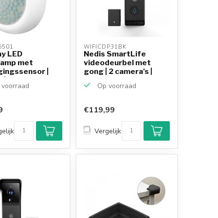
501 
WIFICDP31BK 
y LED
Nedis SmartLife
lamp met
videodeurbel met
ingssensor |
gong | 2 camera's |
 | koel...
batt...
voorraad
Op voorraad
9
€119,99
elijk
Vergelijk