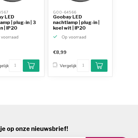
567 
GOO-64566 
y LED
Goobay LED
amp | plug-in | 3
nachtlamp | plug-in |
n | IP20
koel wit | IP20
voorraad
Op voorraad
€8,99
Klantenbeoordeling
9,2/10
elijk
Vergelijk
Achteraf betalen
mogelijk
10+
jaar
productkennis
je op onze nieuwsbrief!