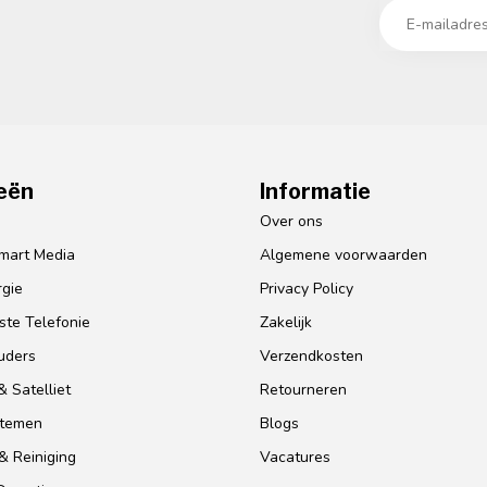
eën
Informatie
o
Over ons
mart Media
Algemene voorwaarden
gie
Privacy Policy
te Telefonie
Zakelijk
uders
Verzendkosten
 Satelliet
Retourneren
stemen
Blogs
& Reiniging
Vacatures