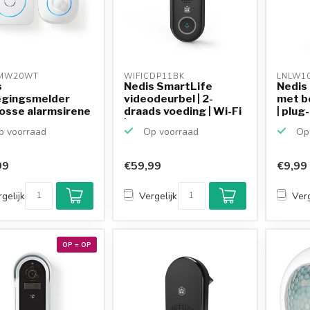
MW20WT 
WIFICDP11BK 
LNLW1
s
Nedis SmartLife
Nedis
gingsmelder
videodeurbel | 2-
met b
osse alarmsirene
draads voeding | Wi-Fi
| plug-
urbel / wit
|...
 voorraad
Op voorraad
Op 
99
€59,99
€9,99
gelijk
Vergelijk
Verg
OP = OP