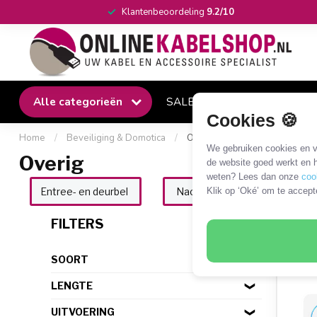
Klantenbeoordeling
9.2/10
Alle categorieën
SALE
Winkel
Klantense
Cookies 🍪
Home
/
Beveiliging & Domotica
/
Overig
We gebruiken cookies en ve
Overig
de website goed werkt en h
weten? Lees dan onze
coo
Klik op ‘Oké’ om te accept
Entree- en deurbel
Nachtlamp
Kastverl
24 P
FILTERS
SOORT
LENGTE
UITVOERING