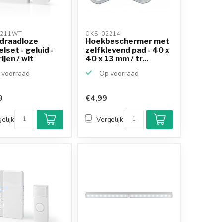
211WT 
OKS-02214 
 draadloze
Hoekbeschermer met
lset - geluid -
zelfklevend pad - 40 x
ijen / wit
40 x 13 mm / tr...
voorraad
Op voorraad
9
€4,99
elijk
Vergelijk