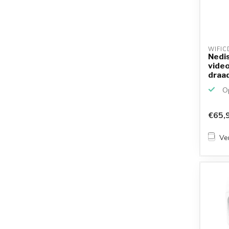
WIFIC
Nedi
video
draa
batte
Op
€65,
Ver