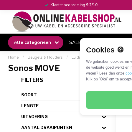
Klantenbeoordeling
9.2/10
Alle categorieën
SALE
Winkel
Klantense
Cookies 🍪
Home
/
Beugels & Houders
/
Luidspreker
/
Sonos
/
Sono
We gebruiken cookies en ve
Sonos MOVE
de website goed werkt en h
weten? Lees dan onze
coo
1 PR
FILTERS
Klik op ‘Oké’ om te accept
SOORT
LENGTE
UITVOERING
AANTAL DRAAIPUNTEN