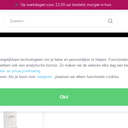
Op werkdagen voor 22.00 uur besteld, morgen in huis
rvice
32
s MOVE
rgelijkbare technologieën om je beter en persoonlijker te helpen. Functionel
ebben ook een analytische functie. Zo maken we de website elke dag een bee
kie- en privacyverklaring
.
ODUCT
eren. Als je kiest voor
‘weigeren’
, plaatsen we alleen functionele cookies.
Oké