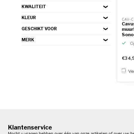
KWALITEIT
KLEUR
CAV-C
Cavu
GESCHIKT VOOR
muur
Sono
MERK
Op
€34,
Ver
Klantenservice
Mocht u vragen hebben over één van onze artikelen of over uw bes