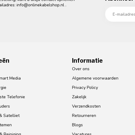
ailadres:
info@onlinekabelshop.nl
.
eën
Informatie
o
Over ons
mart Media
Algemene voorwaarden
gie
Privacy Policy
te Telefonie
Zakelijk
uders
Verzendkosten
 Satelliet
Retourneren
stemen
Blogs
& Reiniging
Vacatures