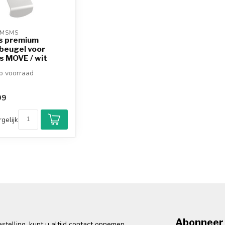
MSMS 
s premium
beugel voor
s MOVE / wit
 voorraad
99
gelijk
Abonneer 
telling, kunt u altijd contact opnemen