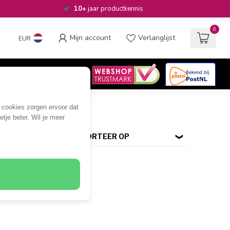
10+
jaar productkennis
0
Mijn account
Verlanglijst
EUR
4.6
/5
06
beoordelingen
e cookies zorgen ervoor dat
tje beter. Wil je meer
SORTEER OP