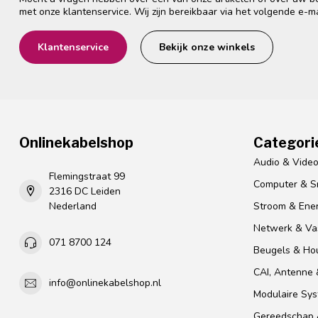
met onze klantenservice. Wij zijn bereikbaar via het volgende e-m
Klantenservice
Bekijk onze winkels
Onlinekabelshop
Categori
Audio & Vide
Flemingstraat 99
Computer & S
2316 DC Leiden
Nederland
Stroom & Ener
Netwerk & Vas
071 8700 124
Beugels & Ho
CAI, Antenne &
info@onlinekabelshop.nl
Modulaire Sy
Gereedschap 