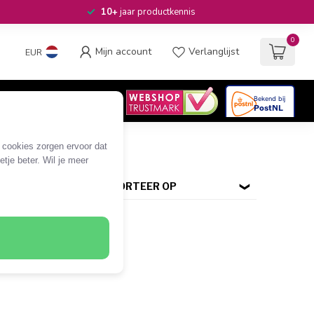
10+
jaar productkennis
0
Mijn account
Verlanglijst
EUR
4.6
/5
06
beoordelingen
e cookies zorgen ervoor dat
tje beter. Wil je meer
SORTEER OP