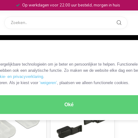
Op werkdagen voor 22.00 uur besteld, morgen in huis
rvice
32
/
Apple Lightning afsluitcovers
rgelijkbare technologieën om je beter en persoonlijker te helpen. Functionel
ebben ook een analytische functie. Zo maken we de website elke dag een bee
kie- en privacyverklaring
.
ODUCTEN
eren. Als je kiest voor
‘weigeren’
, plaatsen we alleen functionele cookies.
Oké