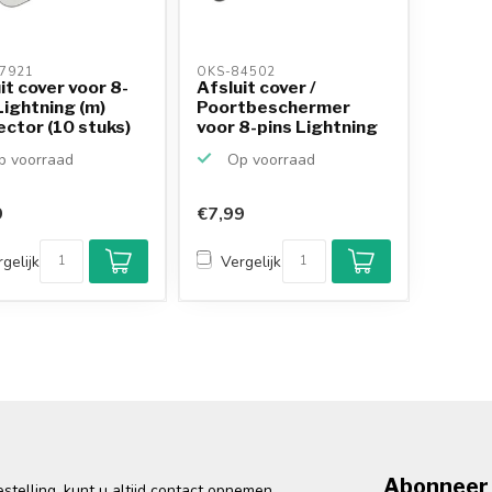
7921 
OKS-84502 
it cover voor 8-
Afsluit cover /
Lightning (m)
Poortbeschermer
ctor (10 stuks)
voor 8-pins Lightning
poo...
 voorraad
Op voorraad
9
€7,99
gelijk
Vergelijk
Abonneer 
telling, kunt u altijd contact opnemen