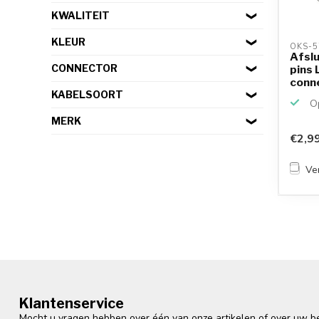
KWALITEIT
KLEUR
OKS-5
Afslu
CONNECTOR
pins 
conne
KABELSOORT
Op
MERK
€2,9
Ver
Klantenservice
Mocht u vragen hebben over één van onze artikelen of over uw bes