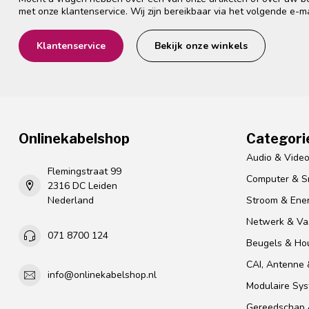
met onze klantenservice. Wij zijn bereikbaar via het volgende e-m
Klantenservice
Bekijk onze winkels
Onlinekabelshop
Categori
Audio & Vide
Flemingstraat 99
Computer & S
2316 DC Leiden
Nederland
Stroom & Ener
Netwerk & Vas
071 8700 124
Beugels & Ho
CAI, Antenne &
info@onlinekabelshop.nl
Modulaire Sy
Gereedschap 