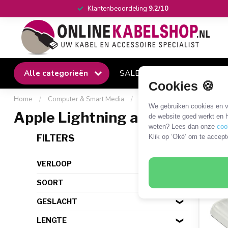
Klantenbeoordeling
9.2/10
Alle categorieën
SALE
Winkel
Klantense
Cookies 🍪
Home
/
Computer & Smart Media
/
USB
/
iPod/iPhone/iPad
We gebruiken cookies en ve
Apple Lightning afsluitcovers
de website goed werkt en h
weten? Lees dan onze
coo
2 PR
FILTERS
Klik op ‘Oké’ om te accept
VERLOOP
SOORT
GESLACHT
LENGTE