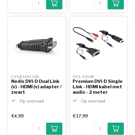
CVGB34911BK 
OKS-40568 
Nedis DVI-D Dual Link
Premium DVI-D Single
(v) - HDMI (v) adapter /
Link - HDMI kabel met
zwart
audio - 2 meter
Op voorraad
Op voorraad
€4,99
€17,99