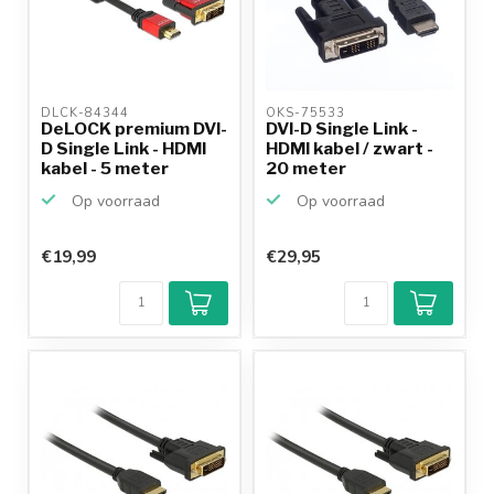
DLCK-84344 
OKS-75533 
DeLOCK premium DVI-
DVI-D Single Link -
D Single Link - HDMI
HDMI kabel / zwart -
kabel - 5 meter
20 meter
Op voorraad
Op voorraad
€19,99
€29,95
Klantenbeoordeling
9,2/10
Achteraf
betalen mogelijk
10+
jaar
productkennis