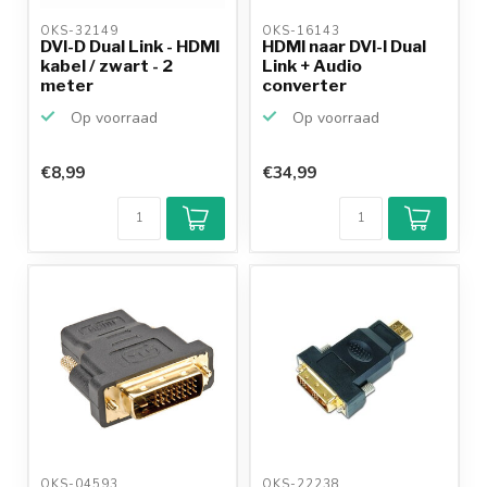
OKS-32149 
OKS-16143 
DVI-D Dual Link - HDMI
HDMI naar DVI-I Dual
kabel / zwart - 2
Link + Audio
meter
converter
Op voorraad
Op voorraad
€8,99
€34,99
OKS-04593 
OKS-22238 