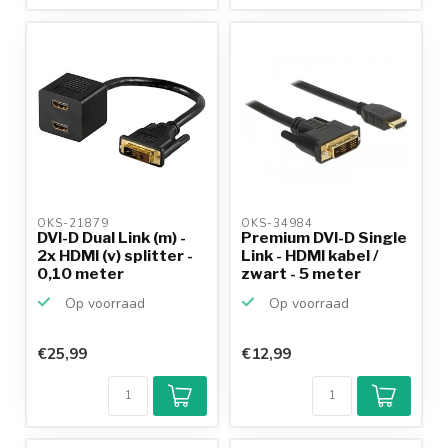
OKS-21879 
OKS-34984 
DVI-D Dual Link (m) -
Premium DVI-D Single
2x HDMI (v) splitter -
Link - HDMI kabel /
0,10 meter
zwart - 5 meter
Op voorraad
Op voorraad
€25,99
€12,99
Klantenbeoordeling
9,2/10
Achteraf
betalen mogelijk
10+
jaar