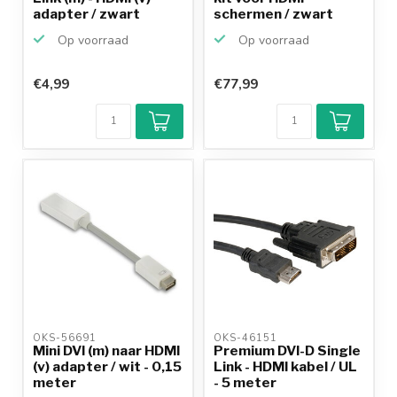
adapter / zwart
schermen / zwart
Op voorraad
Op voorraad
€4,99
€77,99
Klantenbeoordeling
9,2/10
Achteraf
betalen mogelijk
10+
jaar
productkennis
OKS-56691 
OKS-46151 
Mini DVI (m) naar HDMI
Premium DVI-D Single
(v) adapter / wit - 0,15
Link - HDMI kabel / UL
meter
- 5 meter