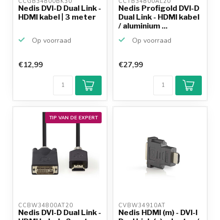
CCGB34800BK30 
CCTB34800AL20 
Nedis DVI-D Dual Link -
Nedis Profigold DVI-D
HDMI kabel | 3 meter
Dual Link - HDMI kabel
/ aluminium ...
Op voorraad
Op voorraad
€12,99
€27,99
TIP VAN DE EXPERT
CCBW34800AT20 
CVBW34910AT 
Nedis DVI-D Dual Link -
Nedis HDMI (m) - DVI-I