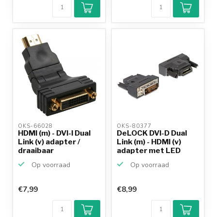
9,2/10
Achteraf
betalen mogelijk
10+
jaar
productkennis
OKS-66028 
OKS-80377 
HDMI (m) - DVI-I Dual
DeLOCK DVI-D Dual
Link (v) adapter /
Link (m) - HDMI (v)
draaibaar
adapter met LED
Op voorraad
Op voorraad
€7,99
€8,99