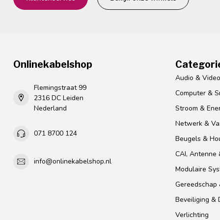
Onlinekabelshop
Categori
Audio & Vide
Flemingstraat 99
Computer & S
2316 DC Leiden
Nederland
Stroom & Ener
Netwerk & Vas
071 8700 124
Beugels & Ho
CAI, Antenne &
info@onlinekabelshop.nl
Modulaire Sy
Gereedschap 
Beveiliging &
Verlichting