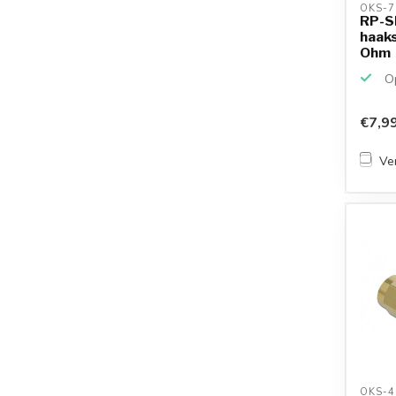
OKS-7
RP-S
haaks
Ohm
Op
€7,9
Ver
OKS-4