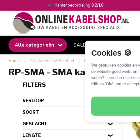
Klantenbeoordeling
9.2/10
Alle categorieën
SALE
Winkel
Klantense
Cookies 🍪
Home
/
CAI, Antenne & Satelliet
/
Kabels en adapters
/
SMA 
We gebruiken cookies en ve
RP-SMA - SMA kabels en adap
de website goed werkt en h
weten? Lees dan onze
coo
21 P
FILTERS
Klik op ‘Oké’ om te accept
VERLOOP
SOORT
GESLACHT
LENGTE