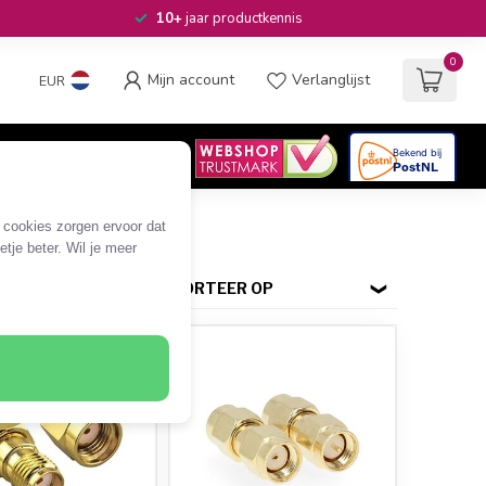
10+
jaar productkennis
0
Mijn account
Verlanglijst
EUR
4.6
/5
06
beoordelingen
e cookies zorgen ervoor dat
tje beter. Wil je meer
SORTEER OP