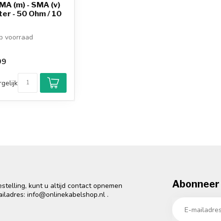
A (m) - SMA (v)
er - 50 Ohm / 10
 voorraad
99
gelijk
Abonneer 
telling, kunt u altijd contact opnemen
ailadres:
info@onlinekabelshop.nl
.