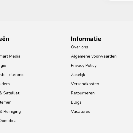
eën
Informatie
o
Over ons
mart Media
Algemene voorwaarden
gie
Privacy Policy
te Telefonie
Zakelijk
uders
Verzendkosten
 Satelliet
Retourneren
stemen
Blogs
& Reiniging
Vacatures
 Domotica