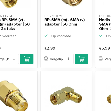
02112GD 
OKS-91879 
CSGB0
 RP-SMA (v) -
RP-SMA (m) - SMA (v)
Nedis
m) adapter | 50
adapter | 50 Ohm
SMA (v
 2 stuks
Ohm | 
 voorraad
Op voorraad
Op 
9
€2,99
€5,99
gelijk
Vergelijk
Verg