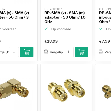
3628 
OKS-30307 
OKS-39
A (v) - SMA (v)
RP-SMA (v) - SMA (m)
RP-SMA
er - 50 Ohm / 3
adapter - 50 Ohm / 10
inbou
GHz
Ohm /
 voorraad
Op voorraad
Op 
9
€18,99
€7,99
gelijk
Vergelijk
Verg