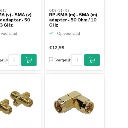
645 
OKS-91493 
 (v) - SMA (v)
RP-SMA (m) - SMA (m)
w adapter - 50
adapter - 50 Ohm / 10
 3 GHz
GHz
voorraad
Op voorraad
€12,99
Klantenbeoordeling
9,2/10
elijk
Vergelijk
Achteraf betalen
mogelijk
10+
jaar
productkennis