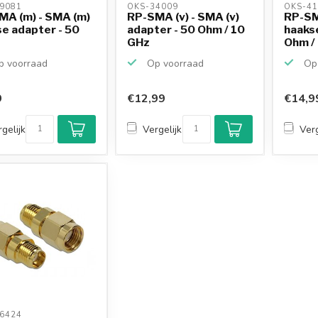
9081 
OKS-34009 
OKS-41
MA (m) - SMA (m)
RP-SMA (v) - SMA (v)
RP-SM
e adapter - 50
adapter - 50 Ohm / 10
haaks
GHz
Ohm /
 voorraad
Op voorraad
Op 
9
€12,99
€14,9
gelijk
Vergelijk
Verg
6424 