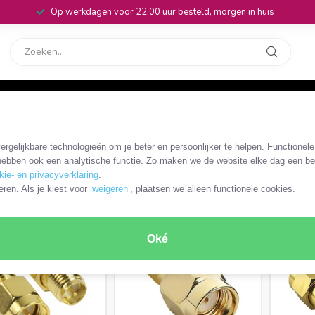
Op werkdagen voor 22.00 uur besteld, morgen in huis
rvice
32
/ RP-SMA coaxkabels en adapters
/
RP-SMA - SMA kabels en adapters
rgelijkbare technologieën om je beter en persoonlijker te helpen. Functionel
ters
ebben ook een analytische functie. Zo maken we de website elke dag een bee
kie- en privacyverklaring
.
RODUCTEN
eren. Als je kiest voor
‘weigeren’
, plaatsen we alleen functionele cookies.
MEEST VERKOCHT
Oké