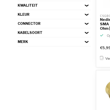
KWALITEIT
KLEUR
CSGB
Nedis
CONNECTOR
SMA (
Ohm |
KABELSOORT
Op
MERK
€5,9
Ver