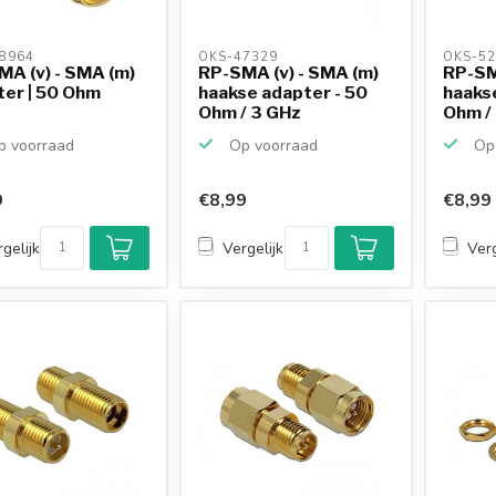
8964 
OKS-47329 
OKS-52
A (v) - SMA (m)
RP-SMA (v) - SMA (m)
RP-SMA
er | 50 Ohm
haakse adapter - 50
haaks
Ohm / 3 GHz
Ohm /
 voorraad
Op voorraad
Op 
9
€8,99
€8,99
gelijk
Vergelijk
Verg