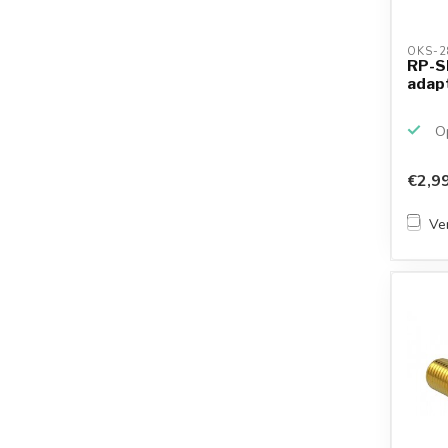
OKS-2
RP-SM
adapt
Op
€2,9
Ver