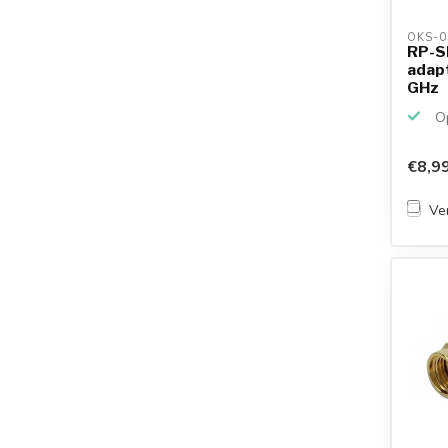
OKS-0
RP-SM
adapt
GHz
Op
€8,9
Ver