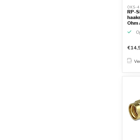
OKS-4
RP-SM
haaks
Ohm 
Op
€14,
Ver