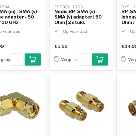
2304 
CSGB02113GD 
OKS-12
A (m) - SMA (v)
Nedis RP-SMA (v) -
RP-SMA
e adapter - 50
SMA (v) adapter | 50
inbou
/ 10 GHz
Ohm | 2 stuks
Ohm /
 voorraad
Op voorraad
Op 
99
€5,99
€14,9
gelijk
Vergelijk
Verg