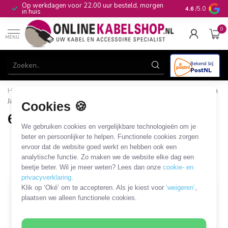
Op werkdagen voor 22.00 uur besteld, morgen
10+
jaar produ
4.6
/5.0
in huis
0
MENU
Home
/
Audio & Video
/
Jack
/
Jack - open eind
/
6,35mm
Jack - open eind
Cookies 🍪
6,35mm Jack - open eind
We gebruiken cookies en vergelijkbare technologieën om je
3 PRODUCTEN
beter en persoonlijker te helpen. Functionele cookies zorgen
ervoor dat de website goed werkt en hebben ook een
analytische functie. Zo maken we de website elke dag een
Filters
SORTEER OP
beetje beter. Wil je meer weten? Lees dan onze
cookie- en
privacyverklaring
.
Klik op ‘Oké’ om te accepteren. Als je kiest voor
‘weigeren’
,
plaatsen we alleen functionele cookies.