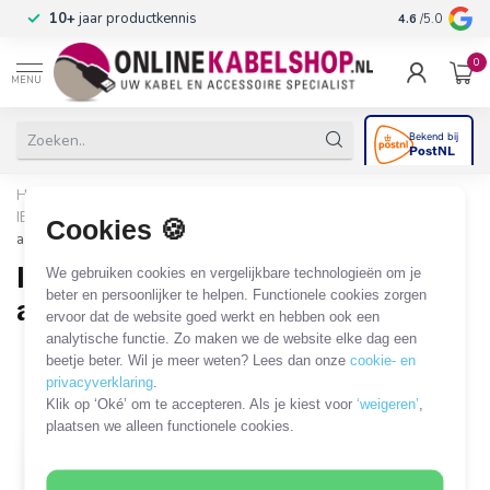
n
10+
jaar productkennis
4.6
/5.0
0
MENU
Home
/
Stroom & Energie
/
Apparaatkabels en adapters
/
IEC C17/C18 (apparaatstekker)
/
IEC C17 - stopcontact kabels en
Cookies 🍪
adapters
IEC C17 - stopcontact kabels en
We gebruiken cookies en vergelijkbare technologieën om je
beter en persoonlijker te helpen. Functionele cookies zorgen
adapters
ervoor dat de website goed werkt en hebben ook een
analytische functie. Zo maken we de website elke dag een
1 PRODUCT
beetje beter. Wil je meer weten? Lees dan onze
cookie- en
privacyverklaring
.
Filters
SORTEER OP
Klik op ‘Oké’ om te accepteren. Als je kiest voor
‘weigeren’
,
plaatsen we alleen functionele cookies.
MEEST VERKOCHT