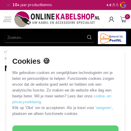
n
10+
jaar productkennis
4.6
/5.0
0
MENU
Home
/
Audio & Video
/
HDMI
/
Mini HDMI kabels en
adapters
/
Mini HDMI - Mini HDMI
Cookies 🍪
Mini HDMI - Mini HDMI
We gebruiken cookies en vergelijkbare technologieën om je
5 PRODUCTEN
beter en persoonlijker te helpen. Functionele cookies zorgen
ervoor dat de website goed werkt en hebben ook een
analytische functie. Zo maken we de website elke dag een
Filters
SORTEER OP
beetje beter. Wil je meer weten? Lees dan onze
cookie- en
privacyverklaring
.
Klik op ‘Oké’ om te accepteren. Als je kiest voor
‘weigeren’
,
plaatsen we alleen functionele cookies.