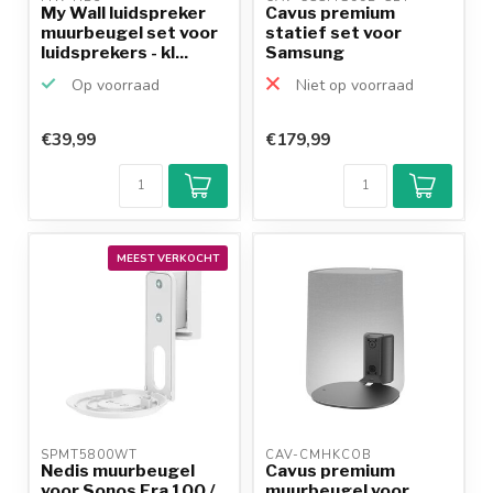
My Wall luidspreker
Cavus premium
muurbeugel set voor
statief set voor
luidsprekers - kl...
Samsung
Q990/Q930
Op voorraad
Niet op voorraad
€39,99
€179,99
MEEST VERKOCHT
SPMT5800WT 
CAV-CMHKCOB 
Nedis muurbeugel
Cavus premium
voor Sonos Era 100 /
muurbeugel voor