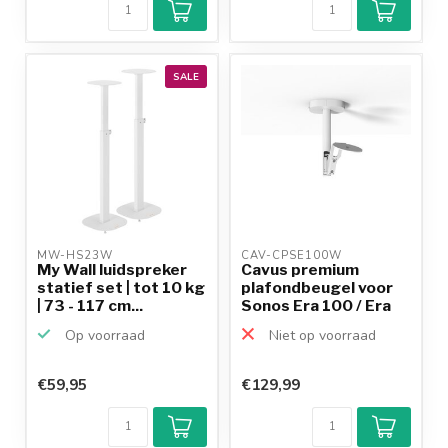
SALE
MW-HS23W 
CAV-CPSE100W 
My Wall luidspreker
Cavus premium
statief set | tot 10 kg
plafondbeugel voor
| 73 - 117 cm...
Sonos Era 100 / Era
100 ...
Op voorraad
Niet op voorraad
€59,95
€129,99