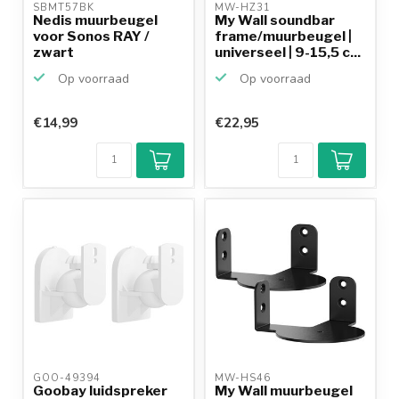
SBMT57BK 
MW-HZ31 
Nedis muurbeugel
My Wall soundbar
voor Sonos RAY /
frame/muurbeugel |
zwart
universeel | 9-15,5 c...
Op voorraad
Op voorraad
€14,99
€22,95
GOO-49394 
MW-HS46 
Goobay luidspreker
My Wall muurbeugel