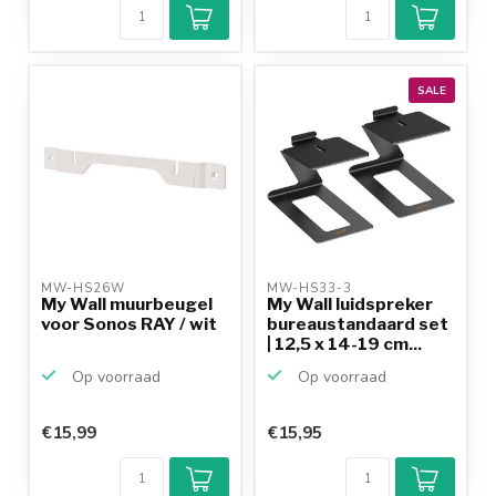
9,2/10
Achteraf
betalen mogelijk
10+
jaar
productkennis
SALE
MW-HS26W 
MW-HS33-3 
My Wall muurbeugel
My Wall luidspreker
voor Sonos RAY / wit
bureaustandaard set
| 12,5 x 14-19 cm...
Op voorraad
Op voorraad
€15,99
€15,95