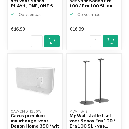
set voor Sonos
set voor Sonos Era
PLAY:1, ONE, ONE SL
100 / Era 100 SL en...
en ...
Op voorraad
Op voorraad
€16,99
€16,99
CAV-CMDH350W 
MW-HS42 
Cavus premium
My Wall statief set
muurbeugel voor
voor Sonos Era 100 /
Denon Home 350 / wit
Era 100 SL - vas...