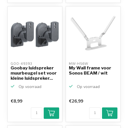
GOO-49393 
MW-HS6W 
Goobay luidspreker
My Wall frame voor
muurbeugel set voor
Sonos BEAM / wit
kleine luidspreker...
Op voorraad
Op voorraad
€8,99
€26,99
Klantenbeoordeling
9,2/10
Achteraf
betalen mogelijk
10+
jaar