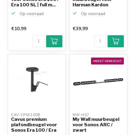
Era 100 SL | full m...
Harman Kardon
Citation ONE ...
Op voorraad
Op voorraad
€10,99
€39,99
Klantenbeoordeling
9,2/10
Achteraf
betalen mogelijk
10+
jaar
productkennis
MEEST VERKOCHT
CAV-CPSE100B 
MW-HS7 
Cavus premium
My Wall muurbeugel
plafondbeugel voor
voor Sonos ARC /
Sonos Era 100 / Era
zwart