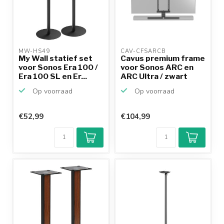
MW-HS49 
CAV-CFSARCB 
My Wall statief set
Cavus premium frame
voor Sonos Era 100 /
voor Sonos ARC en
Era 100 SL en Er...
ARC Ultra / zwart
Op voorraad
Op voorraad
€52,99
€104,99
Klantenbeoordeling
9,2/10
Achteraf
betalen mogelijk
10+
jaar
productkennis