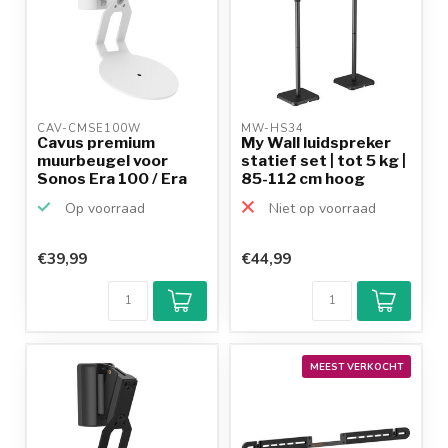
CAV-CMSE100W 
MW-HS34 
Cavus premium
My Wall luidspreker
muurbeugel voor
statief set | tot 5 kg |
Sonos Era 100 / Era
85-112 cm hoog
100 SL ...
Op voorraad
Niet op voorraad
€39,99
€44,99
MEEST VERKOCHT