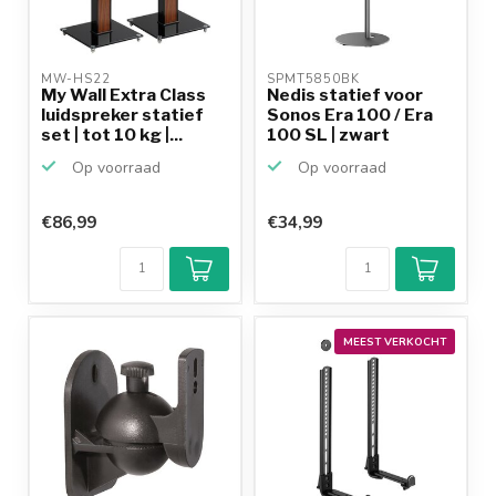
MW-HS22 
SPMT5850BK 
My Wall Extra Class
Nedis statief voor
luidspreker statief
Sonos Era 100 / Era
set | tot 10 kg |...
100 SL | zwart
Op voorraad
Op voorraad
€86,99
€34,99
MEEST VERKOCHT