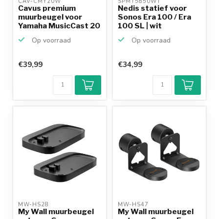
CAV-CMY20W 
SPMT5850WT 
Cavus premium
Nedis statief voor
muurbeugel voor
Sonos Era 100 / Era
Yamaha MusicCast 20
100 SL | wit
/ wit
Op voorraad
Op voorraad
€39,99
€34,99
MW-HS28 
MW-HS47 
My Wall muurbeugel
My Wall muurbeugel