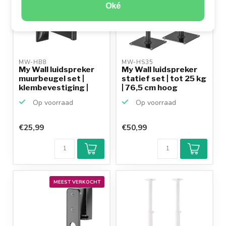
Oké
MW-HB8 
MW-HS35 
My Wall luidspreker
My Wall luidspreker
muurbeugel set |
statief set | tot 25 kg
klembevestiging |
| 76,5 cm hoog
to...
Op voorraad
Op voorraad
€25,99
€50,99
MEEST VERKOCHT