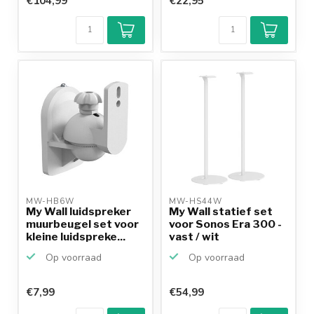
€104,99
€22,95
MW-HB6W 
MW-HS44W 
My Wall luidspreker
My Wall statief set
muurbeugel set voor
voor Sonos Era 300 -
kleine luidspreke...
vast / wit
Op voorraad
Op voorraad
€7,99
€54,99