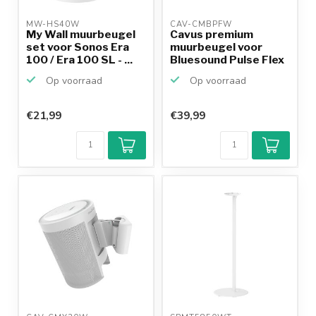
MW-HS40W 
CAV-CMBPFW 
My Wall muurbeugel
Cavus premium
set voor Sonos Era
muurbeugel voor
100 / Era 100 SL - ...
Bluesound Pulse Flex
en Pul...
Op voorraad
Op voorraad
€21,99
€39,99
Klantenbeoordeling
9,2/10
Achteraf
betalen mogelijk
10+
jaar
productkennis