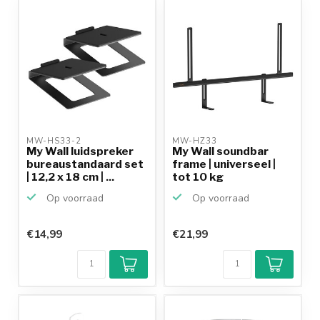
MW-HS33-2 
MW-HZ33 
My Wall luidspreker
My Wall soundbar
bureaustandaard set
frame | universeel |
| 12,2 x 18 cm | ...
tot 10 kg
Op voorraad
Op voorraad
€14,99
€21,99