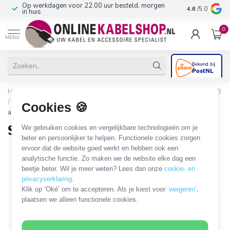
Op werkdagen voor 22.00 uur besteld, morgen
10+
jaar produ
4.6
/5.0
in huis
0
MENU
Home
/
CAI, Antenne & Satelliet
/
Kabels en adapters
/
SMB
/ SSMB / SMC coaxkabels en adapters
/
SMB - SMA kabels en
Cookies 🍪
adapters
SMB - SMA kabels en adapters
We gebruiken cookies en vergelijkbare technologieën om je
beter en persoonlijker te helpen. Functionele cookies zorgen
7 PRODUCTEN
ervoor dat de website goed werkt en hebben ook een
analytische functie. Zo maken we de website elke dag een
beetje beter. Wil je meer weten? Lees dan onze
cookie- en
Filters
SORTEER OP
privacyverklaring
.
Klik op ‘Oké’ om te accepteren. Als je kiest voor
‘weigeren’
,
plaatsen we alleen functionele cookies.