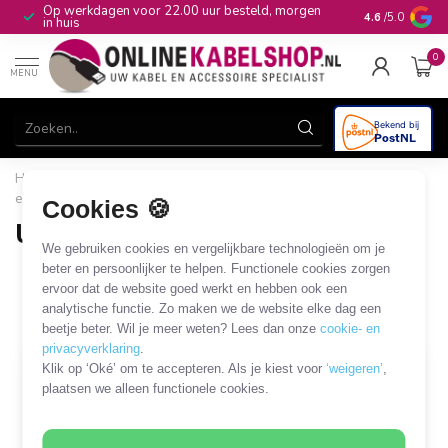
Op werkdagen voor 22.00 uur besteld, morgen
10+
jaar produ
4.6
/5.0
in huis
0
MENU
Home
/
Computer & Smart Media
/
USB
/
USB - A/V kabels
en adapters
/
USB-A - HDMI kabels en adapters
Cookies 🍪
USB-A - HDMI kabels en adapters
We gebruiken cookies en vergelijkbare technologieën om je
3 PRODUCTEN
beter en persoonlijker te helpen. Functionele cookies zorgen
ervoor dat de website goed werkt en hebben ook een
analytische functie. Zo maken we de website elke dag een
Filters
SORTEER OP
beetje beter. Wil je meer weten? Lees dan onze
cookie- en
privacyverklaring
.
Klik op ‘Oké’ om te accepteren. Als je kiest voor
‘weigeren’
,
plaatsen we alleen functionele cookies.