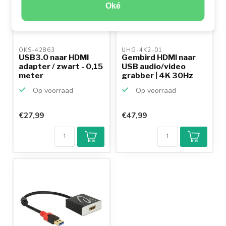
Oké
OKS-42863 
UHG-4K2-01 
USB3.0 naar HDMI
Gembird HDMI naar
adapter / zwart - 0,15
USB audio/video
meter
grabber | 4K 30Hz
Op voorraad
Op voorraad
€27,99
€47,99