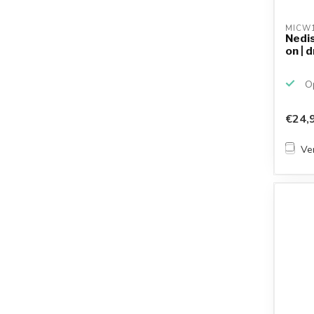
MICW1
Nedis
on | 
Op
€24,
Ver