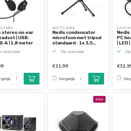
110BK 
MICTJ100BK 
GHST4
 stereo on-ear
Nedis condensator
Nedis
eadset | USB-
microfoon met tripod
PC he
-A | 1,8 meter
standaard - 1x 3,5...
| LED 
 voorraad
Op voorraad
Op 
99
€11,99
€32,9
gelijk
Vergelijk
Verg
SALE