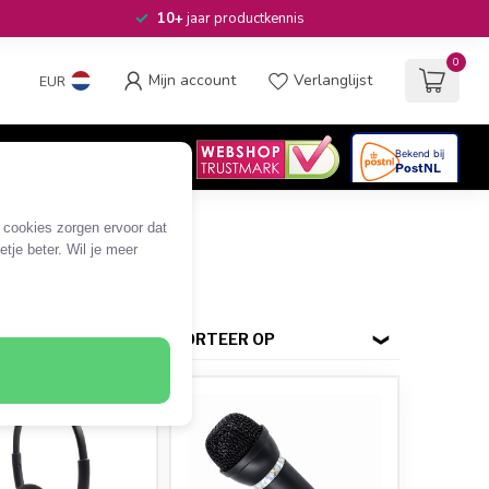
10+
jaar productkennis
0
Mijn account
Verlanglijst
EUR
4.6
/5
06
beoordelingen
e cookies zorgen ervoor dat
tje beter. Wil je meer
SORTEER OP
SALE