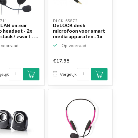
711 
DLCK-65872 
LAB on-ear
DeLOCK desk
o headset - 2x
microfoon voor smart
Jack / zwart - ...
media apparaten - 1x
3,5...
voorraad
Op voorraad
€17,95
elijk
Vergelijk