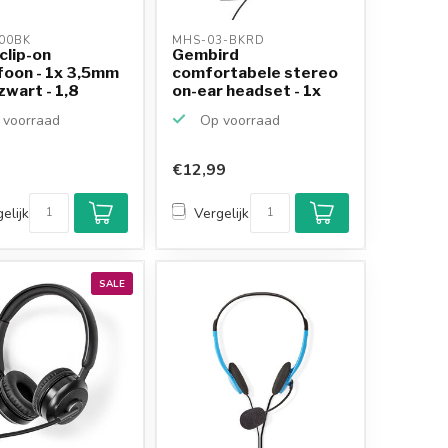
00BK 
MHS-03-BKRD 
clip-on
Gembird
foon - 1x 3,5mm
comfortabele stereo
 zwart - 1,8
on-ear headset - 1x
r
3,5mm Jac...
voorraad
Op voorraad
€12,99
Klantenbeoordeling
9,2/10
elijk
Vergelijk
Achteraf betalen
mogelijk
10+
jaar
productkennis
SALE