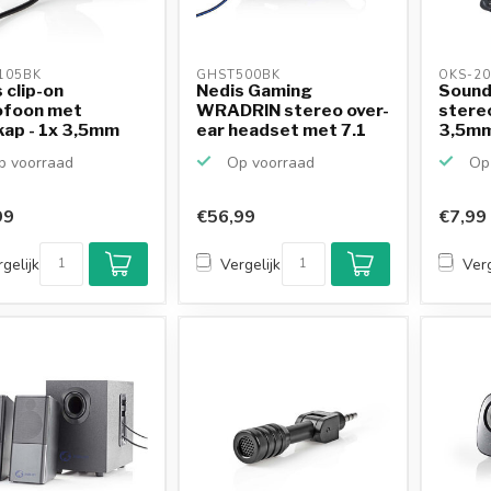
105BK 
GHST500BK 
OKS-20
 clip-on
Nedis Gaming
Sound
ofoon met
WRADRIN stereo over-
stere
kap - 1x 3,5mm
ear headset met 7.1
3,5mm 
 zwa...
virt...
 voorraad
Op voorraad
Op 
99
€56,99
€7,99
gelijk
Vergelijk
Verg