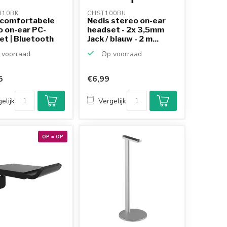
310BK 
CHST100BU 
 comfortabele
Nedis stereo on-ear
o on-ear PC-
headset - 2x 3,5mm
et | Bluetooth
Jack / blauw - 2 m...
voorraad
Op voorraad
5
€6,99
elijk
Vergelijk
OP = OP