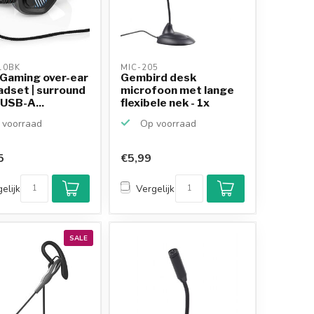
10BK 
MIC-205 
 Gaming over-ear
Gembird desk
adset | surround
microfoon met lange
| USB-A...
flexibele nek - 1x
3,5mm...
voorraad
Op voorraad
5
€5,99
elijk
Vergelijk
SALE