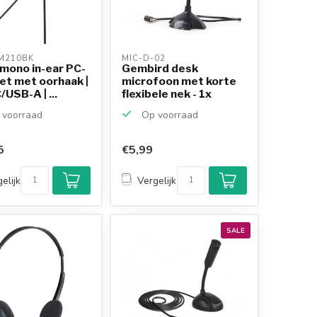
M210BK 
MIC-D-02 
 mono in-ear PC-
Gembird desk
et met oorhaak |
microfoon met korte
USB-A | ...
flexibele nek - 1x
3,5mm...
voorraad
Op voorraad
5
€5,99
Klantenbeoordeling
9,2/10
elijk
Vergelijk
Achteraf betalen
mogelijk
10+
jaar
productkennis
SALE