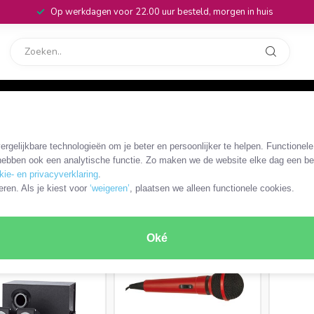
Op werkdagen voor 22.00 uur besteld, morgen in huis
rvice
32
res
/
Audio
rgelijkbare technologieën om je beter en persoonlijker te helpen. Functionel
ebben ook een analytische functie. Zo maken we de website elke dag een bee
kie- en privacyverklaring
.
eren. Als je kiest voor
‘weigeren’
, plaatsen we alleen functionele cookies.
foon
Beugels en houders
RODUCTEN
Oké