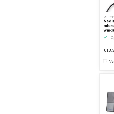
MICCJ
Nedis
micr
wind
Jack /
Op
€13,
Ver