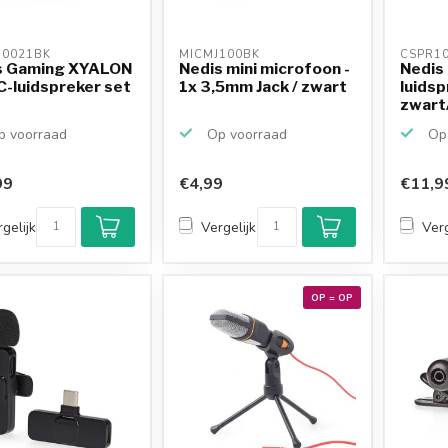
0021BK 
MICMJ100BK 
CSPR10
s Gaming XYALON
Nedis mini microfoon -
Nedis 
C-luidspreker set
1x 3,5mm Jack / zwart
luidsp
zwart/
 voorraad
Op voorraad
Op 
99
€4,99
€11,9
gelijk
Vergelijk
Verg
OP = OP