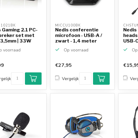
1021BK 
MICCU100BK 
CHSTU
 Gaming 2.1 PC-
Nedis conferentie
Nedis
preker set met
microfoon - USB-A /
heads
| 3,5mm | 33W
zwart - 1,4 meter
USB-C/
 voorraad
Op voorraad
Op 
99
€27,95
€15,9
gelijk
Vergelijk
Verg