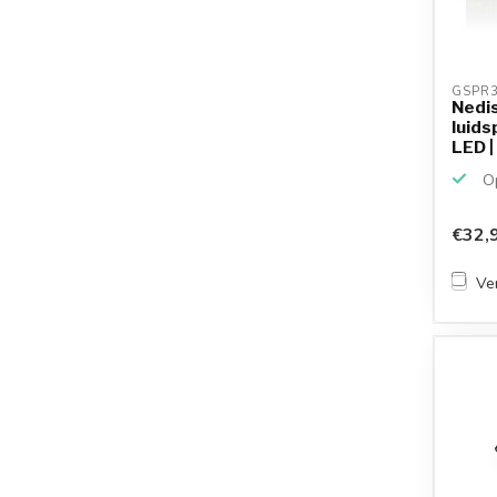
GSPR3
Nedis
luids
LED 
Op
€32,
Ver