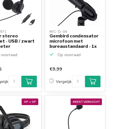
971 
MIC-D-04 
r stereo
Gembird condensator
t - USB / zwart
microfoon met
meter
bureaustandaard - 1x
3,...
voorraad
Op voorraad
5
€9,99
elijk
Vergelijk
OP = OP
MEEST VERKOCHT