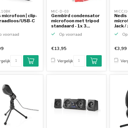
10BK 
MIC-D-03 
MICCJ1
 microfoon | clip-
Gembird condensator
Nedis 
draadloos/USB-C
microfoon met tripod
micro
standaard - 1x 3...
Jack /
mete
 voorraad
Op voorraad
Op 
99
€13,95
€3,99
gelijk
Vergelijk
Verg