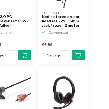
020BK 
CHST100PK 
2.0 PC-
Nedis stereo on-ear
reker set 12W /
headset - 2x 3,5mm
zilver
Jack / roze - 2 meter
voorraad
Op voorraad
9
€6,99
elijk
Vergelijk