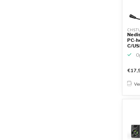
CHSTU
Nedis
PC-h
C/USB
Op
€17,
Ver