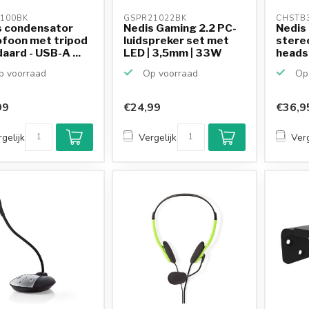
100BK 
GSPR21022BK 
CHSTB
s condensator
Nedis Gaming 2.2 PC-
Nedis
ofoon met tripod
luidspreker set met
stere
aard - USB-A ...
LED | 3,5mm | 33W
heads
 voorraad
Op voorraad
Op 
99
€24,99
€36,9
gelijk
Vergelijk
Verg