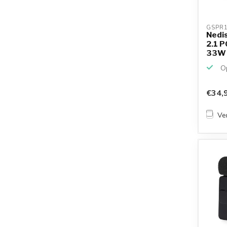
GSPR1
Nedi
2.1 P
33W
Op
€34,
Ver