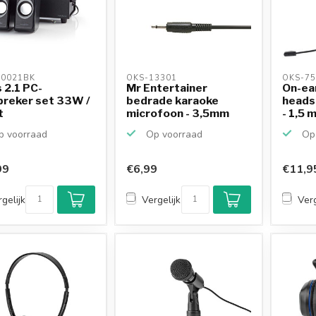
0021BK 
OKS-13301 
OKS-75
 2.1 PC-
Mr Entertainer
On-ea
preker set 33W /
bedrade karaoke
headse
t
microfoon - 3,5mm
- 1,5 
Jack / r...
 voorraad
Op voorraad
Op 
99
€6,99
€11,9
gelijk
Vergelijk
Verg