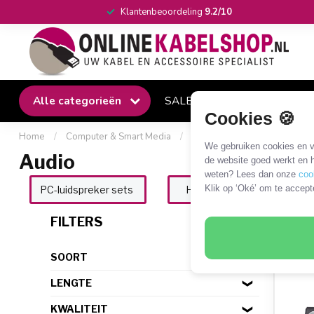
Klantenbeoordeling
9.2/10
Alle categorieën
SALE
Winkel
Klantense
Cookies 🍪
Home
/
Computer & Smart Media
/
Randapparatuur en accessoi
We gebruiken cookies en ve
Audio
de website goed werkt en h
weten? Lees dan onze
coo
Klik op ‘Oké’ om te accept
PC-luidspreker sets
Headset
Micro
70 P
FILTERS
SOORT
LENGTE
KWALITEIT