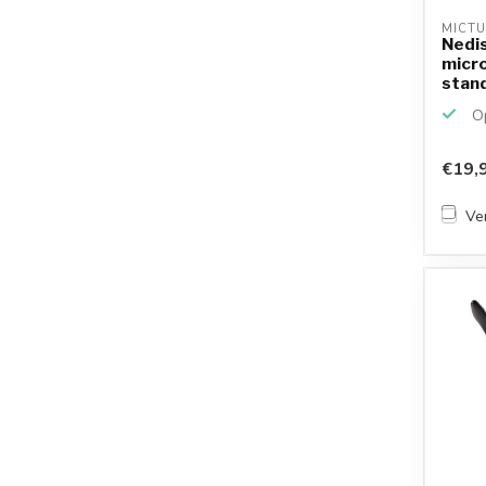
MICTU
Nedi
micr
stand
Op
€19,
Ver