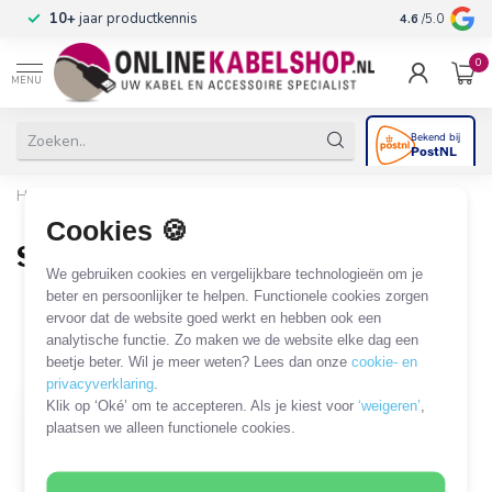
n
10+
jaar productkennis
4.6
/5.0
0
MENU
Home
/
Beveiliging & Domotica
/
SmartLife
/
Controllers
/
Stroomonderbreker
Cookies 🍪
Stroomonderbreker
We gebruiken cookies en vergelijkbare technologieën om je
1 PRODUCT
beter en persoonlijker te helpen. Functionele cookies zorgen
ervoor dat de website goed werkt en hebben ook een
analytische functie. Zo maken we de website elke dag een
Filters
SORTEER OP
beetje beter. Wil je meer weten? Lees dan onze
cookie- en
privacyverklaring
.
Klik op ‘Oké’ om te accepteren. Als je kiest voor
‘weigeren’
,
plaatsen we alleen functionele cookies.