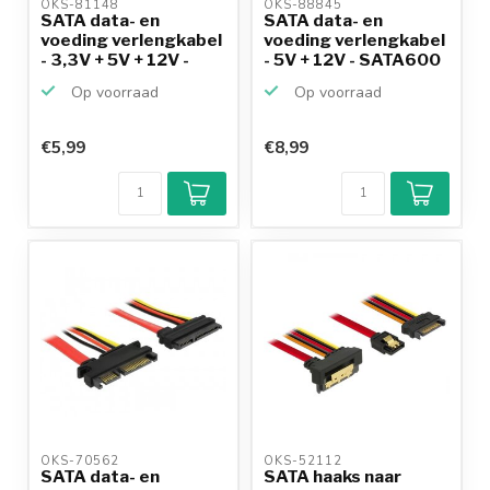
OKS-81148 
OKS-88845 
SATA data- en
SATA data- en
voeding verlengkabel
voeding verlengkabel
- 3,3V + 5V + 12V -
- 5V + 12V - SATA600
SA...
-...
Op voorraad
Op voorraad
€5,99
€8,99
OKS-70562 
OKS-52112 
SATA data- en
SATA haaks naar