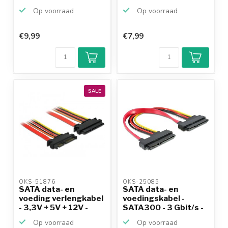
SATA600 - 6...
-...
Op voorraad
Op voorraad
€9,99
€7,99
Klantenbeoordeling
9,2/10
Achteraf
betalen mogelijk
10+
jaar
productkennis
SALE
OKS-51876 
OKS-25085 
SATA data- en
SATA data- en
voeding verlengkabel
voedingskabel -
- 3,3V + 5V + 12V -
SATA300 - 3 Gbit/s -
SA...
0,20 m...
Op voorraad
Op voorraad