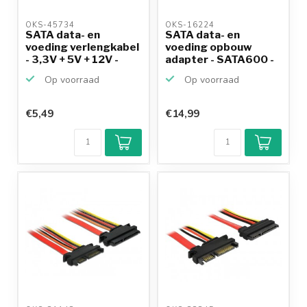
OKS-45734 
OKS-16224 
SATA data- en
SATA data- en
voeding verlengkabel
voeding opbouw
- 3,3V + 5V + 12V -
adapter - SATA600 -
SA...
6 Gbit/s...
Op voorraad
Op voorraad
€5,49
€14,99