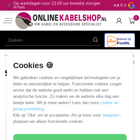
Op werkdagen voor 22.00 uur besteld, morgen
10+
jaar produ
4.6
/5.0
in huis
0
MENU
Home
/
Computer & Smart Media
/
HDD/SSD en overige drives
/
SATA datakabels en adapters
/
SATA 22-pins - SATA 22-pins
Cookies 🍪
SATA 22-pins - SATA 22-pins
We gebruiken cookies en vergelijkbare technologieën om je
17 PRODUCTEN
beter en persoonlijker te helpen. Functionele cookies zorgen
ervoor dat de website goed werkt en hebben ook een
analytische functie. Zo maken we de website elke dag een
Filters
SORTEER OP
beetje beter. Wil je meer weten? Lees dan onze
cookie- en
privacyverklaring
.
Klik op ‘Oké’ om te accepteren. Als je kiest voor
‘weigeren’
,
plaatsen we alleen functionele cookies.