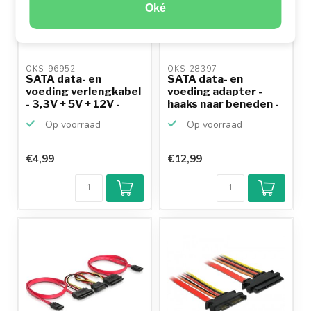
Oké
OKS-96952 
OKS-28397 
SATA data- en
SATA data- en
voeding verlengkabel
voeding adapter -
- 3,3V + 5V + 12V -
haaks naar beneden -
SA...
SATA...
Op voorraad
Op voorraad
€4,99
€12,99