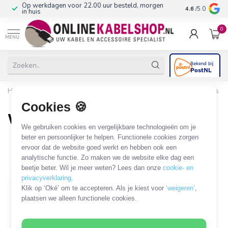
Op werkdagen voor 22.00 uur besteld, morgen
10+
jaar produ
4.6
/5.0
in huis
0
MENU
Home
/
Beveiliging & Domotica
/
Rook-, gas- en watermelders
/
Waterdetector
Cookies 🍪
Waterdetector
We gebruiken cookies en vergelijkbare technologieën om je
1 PRODUCT
beter en persoonlijker te helpen. Functionele cookies zorgen
ervoor dat de website goed werkt en hebben ook een
analytische functie. Zo maken we de website elke dag een
Filters
SORTEER OP
beetje beter. Wil je meer weten? Lees dan onze
cookie- en
privacyverklaring
.
Klik op ‘Oké’ om te accepteren. Als je kiest voor
‘weigeren’
,
plaatsen we alleen functionele cookies.