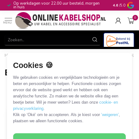
Op werkdagen voor 22.00 uur besteld, morgen
10+
jaar produ
4.6
/5.0
in huis
0
MENU
Home
/
Beugels & Houders
/
TV en monitor
/
Bureaubeugel
/
Bureaubeschermer
Cookies 🍪
Bureaubeschermer
We gebruiken cookies en vergelijkbare technologieën om je
1 PRODUCT
beter en persoonlijker te helpen. Functionele cookies zorgen
ervoor dat de website goed werkt en hebben ook een
analytische functie. Zo maken we de website elke dag een
Filters
SORTEER OP
beetje beter. Wil je meer weten? Lees dan onze
cookie- en
privacyverklaring
.
Klik op ‘Oké’ om te accepteren. Als je kiest voor
‘weigeren’
,
plaatsen we alleen functionele cookies.