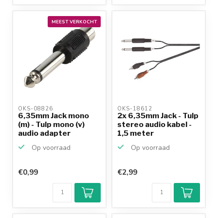
MEEST VERKOCHT
OKS-08826 
OKS-18612 
6,35mm Jack mono
2x 6,35mm Jack - Tulp
(m) - Tulp mono (v)
stereo audio kabel -
audio adapter
1,5 meter
Op voorraad
Op voorraad
€0,99
€2,99
Klantenbeoordeling
9,2/10
Achteraf
betalen mogelijk
10+
jaar