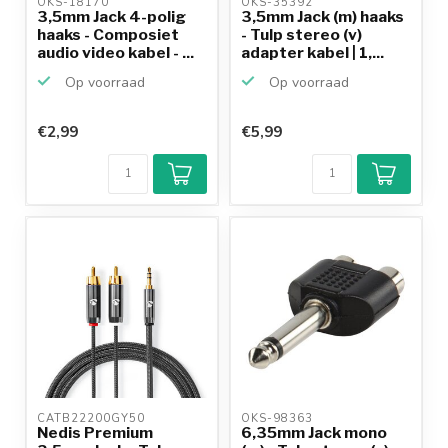
OKS-18170 
OKS-35392 
3,5mm Jack 4-polig
3,5mm Jack (m) haaks
haaks - Composiet
- Tulp stereo (v)
audio video kabel - ...
adapter kabel | 1,...
Op voorraad
Op voorraad
€2,99
€5,99
CATB22200GY50 
OKS-98363 
Nedis Premium
6,35mm Jack mono