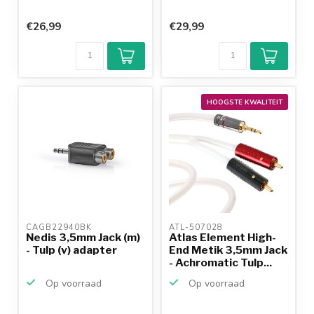
€26,99
€29,99
HOOGSTE KWALITEIT
CAGB22940BK 
ATL-507028 
Nedis 3,5mm Jack (m)
Atlas Element High-
- Tulp (v) adapter
End Metik 3,5mm Jack
- Achromatic Tulp...
Op voorraad
Op voorraad