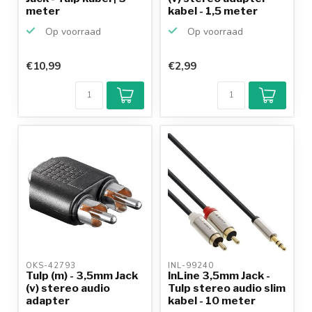
meter
kabel - 1,5 meter
Op voorraad
Op voorraad
€10,99
€2,99
Klantenbeoordeling
9,2/10
Achteraf
betalen mogelijk
10+
jaar
productkennis
OKS-42793 
INL-99240 
Tulp (m) - 3,5mm Jack
InLine 3,5mm Jack -
(v) stereo audio
Tulp stereo audio slim
adapter
kabel - 10 meter