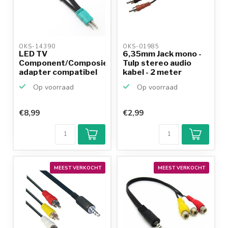
OKS-14390 
OKS-01985 
LED TV
6,35mm Jack mono -
Component/Composiet
Tulp stereo audio
adapter compatibel
kabel - 2 meter
met Samsung...
Op voorraad
Op voorraad
€8,99
€2,99
MEEST VERKOCHT
MEEST VERKOCHT