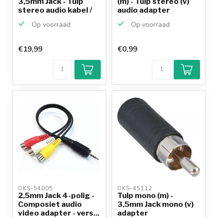
3,5mm Jack - Tulp
(m) - Tulp stereo (v)
stereo audio kabel /
audio adapter
zwar...
Op voorraad
Op voorraad
€19,99
€0,99
OKS-54005 
OKS-45112 
2,5mm Jack 4-polig -
Tulp mono (m) -
Composiet audio
3,5mm Jack mono (v)
video adapter - vers...
adapter