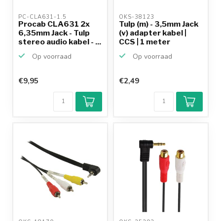
PC-CLA631-1.5 
OKS-38123 
Procab CLA631 2x
Tulp (m) - 3,5mm Jack
6,35mm Jack - Tulp
(v) adapter kabel |
stereo audio kabel - ...
CCS | 1 meter
Op voorraad
Op voorraad
€9,95
€2,49
Klantenbeoordeling
9,2/10
Achteraf
betalen mogelijk
10+
jaar
productkennis