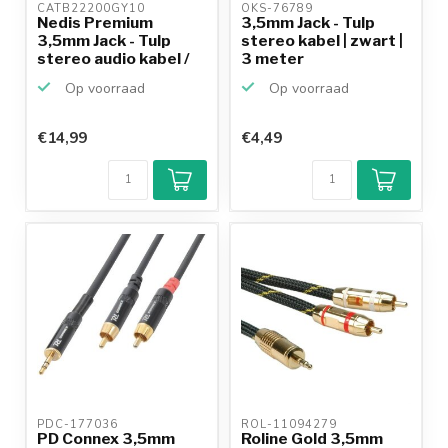
CATB22200GY10 
OKS-76789 
Nedis Premium
3,5mm Jack - Tulp
3,5mm Jack - Tulp
stereo kabel | zwart |
stereo audio kabel /
3 meter
zwar...
Op voorraad
Op voorraad
€14,99
€4,49
PDC-177036 
ROL-11094279 
PD Connex 3,5mm
Roline Gold 3,5mm