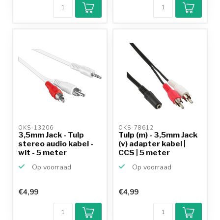
9,2/10
Achteraf
betalen mogelijk
10+
jaar
productkennis
OKS-13206 
OKS-78612 
3,5mm Jack - Tulp
Tulp (m) - 3,5mm Jack
stereo audio kabel -
(v) adapter kabel |
wit - 5 meter
CCS | 5 meter
Op voorraad
Op voorraad
€4,99
€4,99