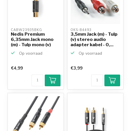
CABW23935BKG 
OKS-84493 
Nedis Premium
3,5mm Jack (m) - Tulp
6,35mm Jack mono
(v) stereo audio
(m) - Tulp mono (v)
adapter kabel - 0,...
audio ...
Op voorraad
Op voorraad
€4,99
€3,99
Klantenbeoordeling
9,2/10
Achteraf
betalen mogelijk
10+
jaar
productkennis