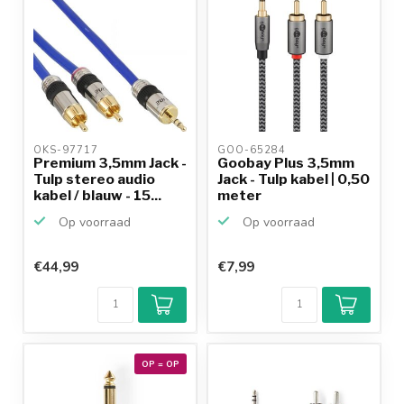
OKS-97717 
GOO-65284 
Premium 3,5mm Jack -
Goobay Plus 3,5mm
Tulp stereo audio
Jack - Tulp kabel | 0,50
kabel / blauw - 15...
meter
Op voorraad
Op voorraad
€44,99
€7,99
OP = OP