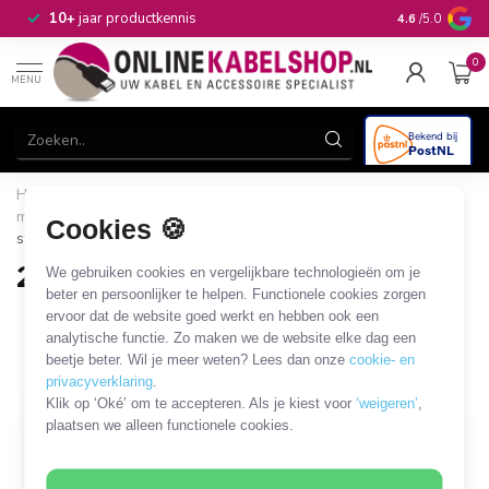
n
10+
jaar productkennis
4.6
/5.0
0
MENU
Home
/
Netwerk & Vaste Telefonie
/
Ethernet switches,
modems en routers
/
Ethernet switch
/
2.5G Gigabit ethernet
Cookies 🍪
switch
2.5G Gigabit ethernet switch
We gebruiken cookies en vergelijkbare technologieën om je
beter en persoonlijker te helpen. Functionele cookies zorgen
2 PRODUCTEN
ervoor dat de website goed werkt en hebben ook een
analytische functie. Zo maken we de website elke dag een
beetje beter. Wil je meer weten? Lees dan onze
cookie- en
Filters
SORTEER OP
privacyverklaring
.
Klik op ‘Oké’ om te accepteren. Als je kiest voor
‘weigeren’
,
plaatsen we alleen functionele cookies.