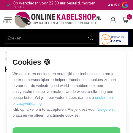
Op werkdagen voor 22.00 uur besteld, morgen
10+
jaar produ
4.6
/5.0
in huis
0
MENU
Home
/
Computer & Smart Media
/
Keystone
/
Keystone
outlets
/
Keystone patch panel
Cookies 🍪
Keystone patch panel
We gebruiken cookies en vergelijkbare technologieën om je
7 PRODUCTEN
beter en persoonlijker te helpen. Functionele cookies zorgen
ervoor dat de website goed werkt en hebben ook een
analytische functie. Zo maken we de website elke dag een
Filters
SORTEER OP
beetje beter. Wil je meer weten? Lees dan onze
cookie- en
privacyverklaring
.
Klik op ‘Oké’ om te accepteren. Als je kiest voor
‘weigeren’
,
plaatsen we alleen functionele cookies.