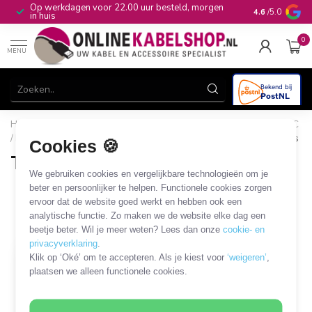
Op werkdagen voor 22.00 uur besteld, morgen
10+
jaar produ
4.6
/5.0
in huis
0
MENU
Home
/
CAI, Antenne & Satelliet
/
Kabels en adapters
/
TNC
/ RP-TNC coaxkabels en adapters
/
TNC - FME kabels en adapters
Cookies 🍪
TNC - FME kabels en adapters
We gebruiken cookies en vergelijkbare technologieën om je
1 PRODUCT
beter en persoonlijker te helpen. Functionele cookies zorgen
ervoor dat de website goed werkt en hebben ook een
analytische functie. Zo maken we de website elke dag een
Filters
SORTEER OP
beetje beter. Wil je meer weten? Lees dan onze
cookie- en
privacyverklaring
.
Klik op ‘Oké’ om te accepteren. Als je kiest voor
‘weigeren’
,
plaatsen we alleen functionele cookies.