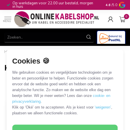
Op werkdagen voor 22.00 uur besteld, morgen
10+
jaar produ
4.6
/5.0
in huis
0
MENU
Home
/
Gereedschap & Reiniging
/
Reiniging en onderhoud
/
Kunststof reiniger
Cookies 🍪
Kunststof reiniger
We gebruiken cookies en vergelijkbare technologieën om je
1 PRODUCT
beter en persoonlijker te helpen. Functionele cookies zorgen
ervoor dat de website goed werkt en hebben ook een
analytische functie. Zo maken we de website elke dag een
Filters
SORTEER OP
beetje beter. Wil je meer weten? Lees dan onze
cookie- en
privacyverklaring
.
Klik op ‘Oké’ om te accepteren. Als je kiest voor
‘weigeren’
,
plaatsen we alleen functionele cookies.