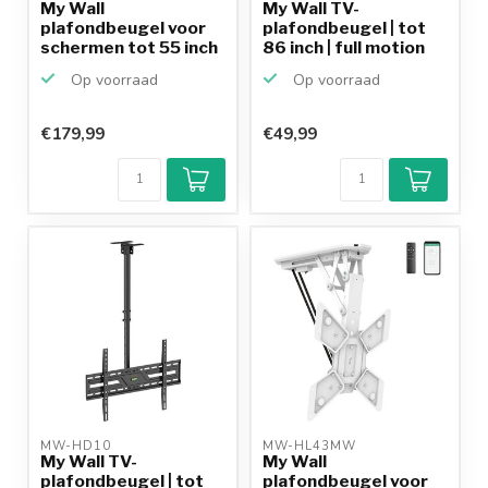
My Wall
My Wall TV-
plafondbeugel voor
plafondbeugel | tot
schermen tot 55 inch
86 inch | full motion
/ inklapb...
Op voorraad
Op voorraad
€179,99
€49,99
Klantenbeoordeling
9,2/10
Achteraf
betalen mogelijk
10+
jaar
productkennis
MW-HD10 
MW-HL43MW 
My Wall TV-
My Wall
plafondbeugel | tot
plafondbeugel voor