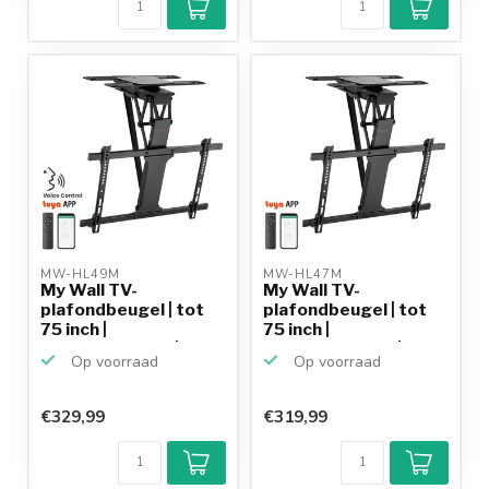
MW-HL49M 
MW-HL47M 
My Wall TV-
My Wall TV-
plafondbeugel | tot
plafondbeugel | tot
75 inch |
75 inch |
gemotoriseerd | ...
gemotoriseerd | ...
Op voorraad
Op voorraad
€329,99
€319,99
Klantenbeoordeling
9,2/10
Achteraf
betalen mogelijk