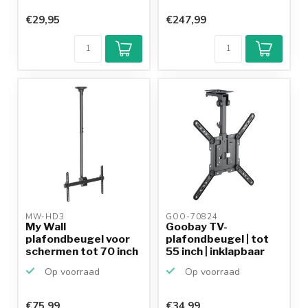
€29,95
€247,99
MW-HD3 
GOO-70824 
My Wall
Goobay TV-
plafondbeugel voor
plafondbeugel | tot
schermen tot 70 inch
55 inch | inklapbaar
/ full mo...
Op voorraad
Op voorraad
€75,99
€34,99