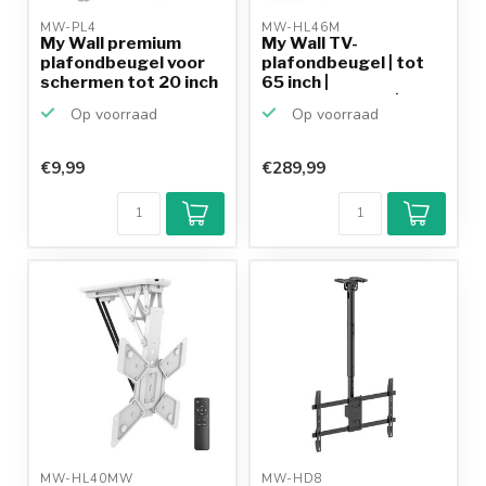
MW-PL4 
MW-HL46M 
My Wall premium
My Wall TV-
plafondbeugel voor
plafondbeugel | tot
schermen tot 20 inch
65 inch |
/...
gemotoriseerd | ...
Op voorraad
Op voorraad
€9,99
€289,99
MW-HL40MW 
MW-HD8 