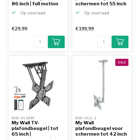
86 inch | full motion
schermen tot 55 inch
/ inklapb...
Op voorraad
Op voorraad
€29,99
€199,99
SALE
MW-HL48M 
MW-HL4-2 
My Wall TV-
My Wall
plafondbeugel | tot
plafondbeugel voor
65 inch |
schermen tot 42 inch
gemotoriseerd | ...
/ full mo...