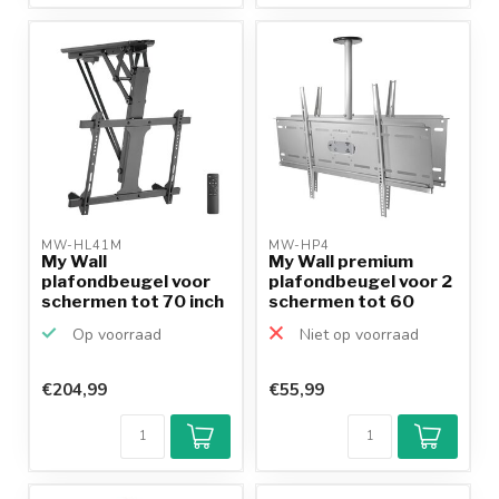
10+
jaar
productkennis
MW-HL41M 
MW-HP4 
My Wall
My Wall premium
plafondbeugel voor
plafondbeugel voor 2
schermen tot 70 inch
schermen tot 60
/ inklapb...
inch...
Op voorraad
Niet op voorraad
€204,99
€55,99