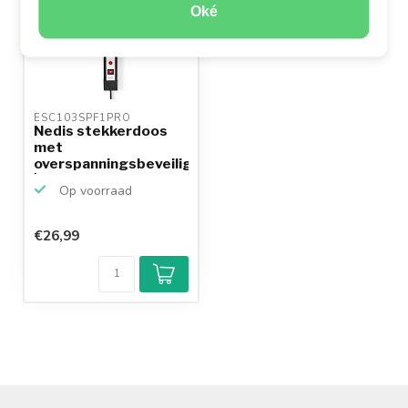
Oké
ESC103SPF1PRO 
Nedis stekkerdoos
met
overspanningsbeveiliging
| 10-voudi...
Op voorraad
€26,99