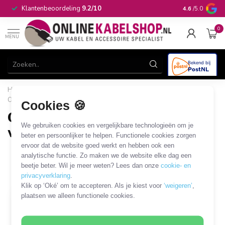
Op werkdagen 
Klantenbeoordeling
9.2/10
4.6
/5.0
in huis
0
MENU
Home
/
Stroom & Energie
/
Stekkerdozen
/
Overspanningsbeveiliger
/
Overspanningsbeveiliger 10-voudig
Cookies 🍪
Overspanningsbeveiliger 10-
We gebruiken cookies en vergelijkbare technologieën om je
voudig
beter en persoonlijker te helpen. Functionele cookies zorgen
ervoor dat de website goed werkt en hebben ook een
1 PRODUCT
analytische functie. Zo maken we de website elke dag een
beetje beter. Wil je meer weten? Lees dan onze
cookie- en
Filters
SORTEER OP
privacyverklaring
.
Klik op ‘Oké’ om te accepteren. Als je kiest voor
‘weigeren’
,
plaatsen we alleen functionele cookies.