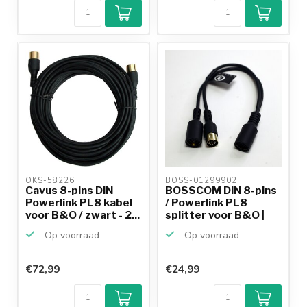
OKS-58226 
BOSS-01299902 
Cavus 8-pins DIN
BOSSCOM DIN 8-pins
Powerlink PL8 kabel
/ Powerlink PL8
voor B&O / zwart - 2...
splitter voor B&O |
zw...
Op voorraad
Op voorraad
€72,99
€24,99