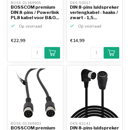
BOSS-01369905 
OKS-50017 
BOSSCOM premium
DIN 8-pins luidspreker
DIN 8-pins / Powerlink
verlengkabel - haaks /
PL8 kabel voor B&O...
zwart - 1,5...
Op voorraad
Op voorraad
€22,99
€14,99
Klantenbeoordeling
9,2/10
Achteraf
betalen mogelijk
10+
jaar
productkennis
BOSS-01369903 
OKS-63141 
BOSSCOM premium
DIN 8-pins luidspreker