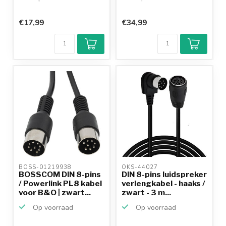
€17,99
€34,99
BOSS-01219938 
OKS-44027 
BOSSCOM DIN 8-pins
DIN 8-pins luidspreker
/ Powerlink PL8 kabel
verlengkabel - haaks /
voor B&O | zwart...
zwart - 3 m...
Op voorraad
Op voorraad