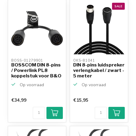
SALE
BOSS-01279901 
OKS-81041 
BOSSCOM DIN 8-pins
DIN 8-pins luidspreker
/ Powerlink PL8
verlengkabel / zwart -
koppelstuk voor B&O
5 meter
| ...
Op voorraad
Op voorraad
€34,99
€15,95
Klantenbeoordeling
9,2/10
Achteraf
betalen mogelijk
10+
jaar
productkennis