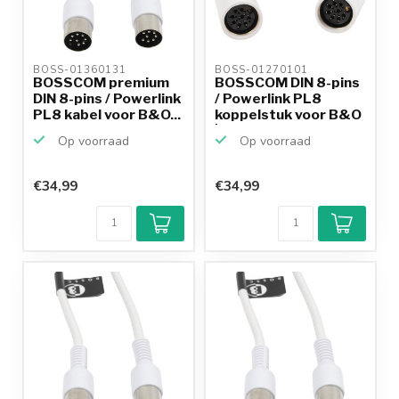
BOSS-01360131 
BOSS-01270101 
BOSSCOM premium
BOSSCOM DIN 8-pins
DIN 8-pins / Powerlink
/ Powerlink PL8
PL8 kabel voor B&O...
koppelstuk voor B&O
| ...
Op voorraad
Op voorraad
€34,99
€34,99
Klantenbeoordeling
9,2/10
Achteraf
betalen mogelijk
10+
jaar
productkennis