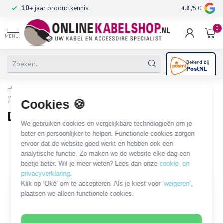
n
10+
jaar productkennis
4.6
/5.0
0
MENU
Home
/
Audio & Video
/
DIN
/
DIN 8-pins / DIN 270°
(Powerlink B&O)
/
DIN 8-pins PL8 - DIN 8-pins PL8
Cookies 🍪
DIN 8-pins PL8 - DIN 8-pins PL8
We gebruiken cookies en vergelijkbare technologieën om je
71 PRODUCTEN
beter en persoonlijker te helpen. Functionele cookies zorgen
ervoor dat de website goed werkt en hebben ook een
analytische functie. Zo maken we de website elke dag een
Filters
SORTEER OP
beetje beter. Wil je meer weten? Lees dan onze
cookie- en
privacyverklaring
.
Klik op ‘Oké’ om te accepteren. Als je kiest voor
‘weigeren’
,
plaatsen we alleen functionele cookies.