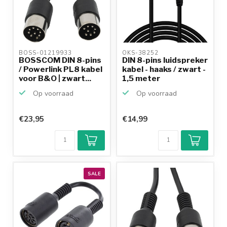
BOSS-01219933 
OKS-38252 
BOSSCOM DIN 8-pins
DIN 8-pins luidspreker
/ Powerlink PL8 kabel
kabel - haaks / zwart -
voor B&O | zwart...
1,5 meter
Op voorraad
Op voorraad
€23,95
€14,99
SALE