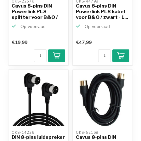
OKS-22576 
OKS-44798 
Cavus 8-pins DIN
Cavus 8-pins DIN
Powerlink PL8
Powerlink PL8 kabel
splitter voor B&O /
voor B&O / zwart - 1...
zwart ...
Op voorraad
Op voorraad
€19,99
€47,99
OKS-14236 
OKS-52168 
DIN 8-pins luidspreker
Cavus 8-pins DIN