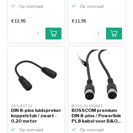
Op voorraad
Op voorraad
€13,95
€11,95
Klantenbeoordeling
9,2/10
Achteraf
betalen mogelijk
10+
jaar
productkennis
OKS-80732 
BOSS-01369943 
DIN 8-pins luidspreker
BOSSCOM premium
koppelstuk / zwart -
DIN 8-pins / Powerlink
0,20 meter
PL8 kabel voor B&O...
Op voorraad
Op voorraad