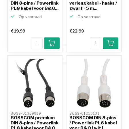
DIN 8-pins / Powerlink
verlengkabel - haaks /
PL8 kabel voor B&O...
zwart - 5 m...
Op voorraad
Op voorraad
€19,99
€22,99
BOSS-01369919 
BOSS-01210131 
BOSSCOM premium
BOSSCOM DIN 8-pins
DIN 8-pins / Powerlink
/ Powerlink PL8 kabel
PL8 kabel voor B&O...
voor B&O | wit |...