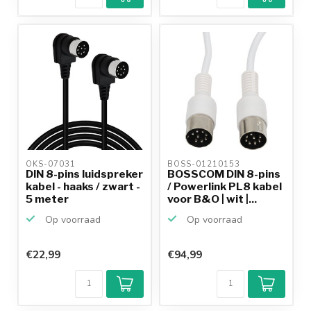
betalen mogelijk
10+
jaar
productkennis
OKS-07031 
BOSS-01210153 
DIN 8-pins luidspreker
BOSSCOM DIN 8-pins
kabel - haaks / zwart -
/ Powerlink PL8 kabel
5 meter
voor B&O | wit |...
Op voorraad
Op voorraad
€22,99
€94,99