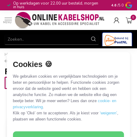
Op werkdagen voor 22.00 uur besteld, morgen
10+
jaar produ
4.6
/5.0
in huis
0
MENU
Home
/
CAI, Antenne & Satelliet
/
Connectoren
/
FME
connectoren
Cookies 🍪
FME connectoren
We gebruiken cookies en vergelijkbare technologieën om je
beter en persoonlijker te helpen. Functionele cookies zorgen
Krimp FME connectoren
ervoor dat de website goed werkt en hebben ook een
analytische functie. Zo maken we de website elke dag een
1 PRODUCT
beetje beter. Wil je meer weten? Lees dan onze
cookie- en
privacyverklaring
.
Filters
SORTEER OP
Klik op ‘Oké’ om te accepteren. Als je kiest voor
‘weigeren’
,
plaatsen we alleen functionele cookies.