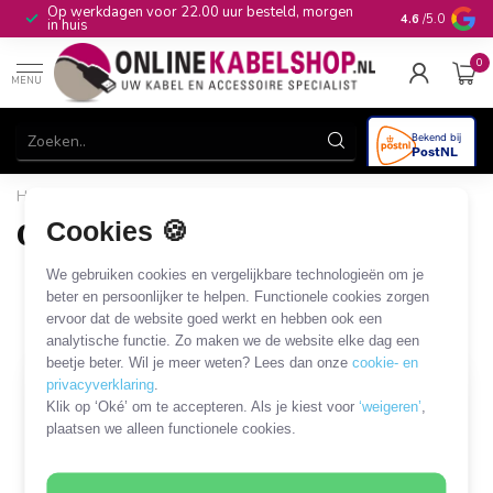
Op werkdagen voor 22.00 uur besteld, morgen
10+
jaar produ
4.6
/5.0
in huis
0
MENU
Home
/
Beveiliging & Domotica
/
SmartLife
/
Overig
Cookies 🍪
Overig
2 PRODUCTEN
We gebruiken cookies en vergelijkbare technologieën om je
beter en persoonlijker te helpen. Functionele cookies zorgen
ervoor dat de website goed werkt en hebben ook een
Filters
SORTEER OP
analytische functie. Zo maken we de website elke dag een
beetje beter. Wil je meer weten? Lees dan onze
cookie- en
privacyverklaring
.
SALE
Klik op ‘Oké’ om te accepteren. Als je kiest voor
‘weigeren’
,
plaatsen we alleen functionele cookies.