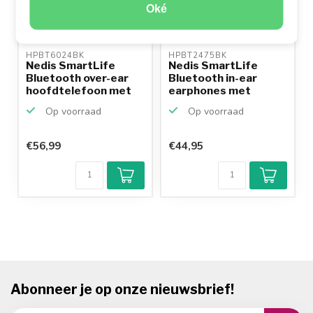
Oké
HPBT6024BK 
HPBT2475BK 
Nedis SmartLife
Nedis SmartLife
Bluetooth over-ear
Bluetooth in-ear
hoofdtelefoon met
earphones met
micr...
microfoon ...
Op voorraad
Op voorraad
€56,99
€44,95
Abonneer je op onze nieuwsbrief!