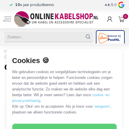
n
10+
jaar productkennis
4.6
/5.0
0
MENU
Home
/
Stroom & Energie
/
Industriële kabels en adapters
/
CEE 3-pins (camping/industrieel)
/
CEE 3-pins haspel
Cookies 🍪
CEE 3-pins haspel
We gebruiken cookies en vergelijkbare technologieën om je
1 PRODUCT
beter en persoonlijker te helpen. Functionele cookies zorgen
ervoor dat de website goed werkt en hebben ook een
analytische functie. Zo maken we de website elke dag een
Filters
SORTEER OP
beetje beter. Wil je meer weten? Lees dan onze
cookie- en
privacyverklaring
.
Klik op ‘Oké’ om te accepteren. Als je kiest voor
‘weigeren’
,
plaatsen we alleen functionele cookies.