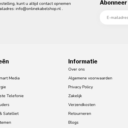
Abonneer 
telling, kunt u altijd contact opnemen
ailadres:
info@onlinekabelshop.nl
.
eën
Informatie
o
Over ons
mart Media
Algemene voorwaarden
gie
Privacy Policy
te Telefonie
Zakelijk
uders
Verzendkosten
 Satelliet
Retourneren
stemen
Blogs