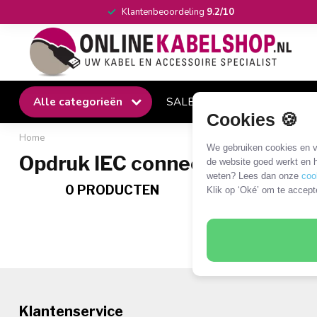
Klantenbeoordeling
9.2/10
Alle categorieën
SALE
Winkel
Klantense
Cookies 🍪
Home
We gebruiken cookies en ve
Opdruk IEC connectoren
de website goed werkt en h
weten? Lees dan onze
coo
0 PRODUCTEN
Klik op ‘Oké’ om te accept
Klantenservice