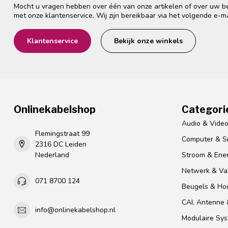
Mocht u vragen hebben over één van onze artikelen of over uw bes
met onze klantenservice. Wij zijn bereikbaar via het volgende e-m
Klantenservice
Bekijk onze winkels
Onlinekabelshop
Categori
Audio & Vide
Flemingstraat 99
Computer & S
2316 DC Leiden
Nederland
Stroom & Ener
Netwerk & Vas
071 8700 124
Beugels & Ho
CAI, Antenne &
info@onlinekabelshop.nl
Modulaire Sy