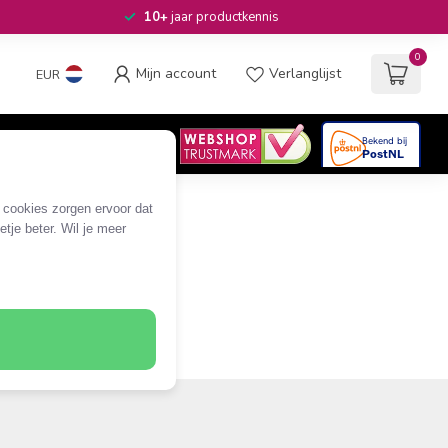
10+
jaar productkennis
0
Mijn account
Verlanglijst
EUR
4.6
/5
06
beoordelingen
e cookies zorgen ervoor dat
tje beter. Wil je meer