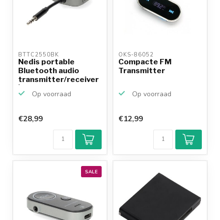
BTTC2550BK 
OKS-86052 
Nedis portable
Compacte FM
Bluetooth audio
Transmitter
transmitter/receiver
| 3,5...
Op voorraad
Op voorraad
€28,99
€12,99
SALE