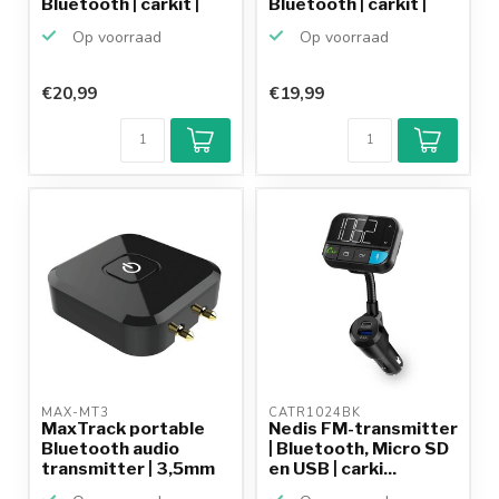
Bluetooth | carkit |
Bluetooth | carkit |
USB-A QC e...
USB-A QC l...
Op voorraad
Op voorraad
€20,99
€19,99
MAX-MT3 
CATR1024BK 
MaxTrack portable
Nedis FM-transmitter
Bluetooth audio
| Bluetooth, Micro SD
transmitter | 3,5mm
en USB | carki...
Jack