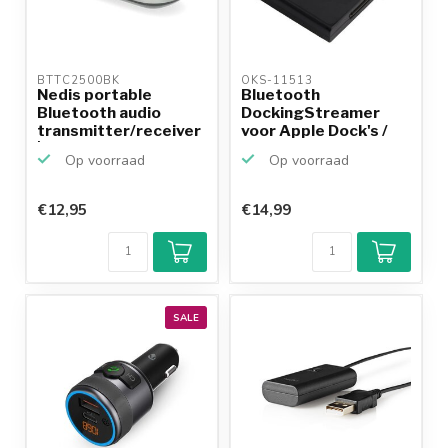
BTTC2500BK 
OKS-11513 
Nedis portable
Bluetooth
Bluetooth audio
DockingStreamer
transmitter/receiver
voor Apple Dock's /
| 3,5...
zwart
Op voorraad
Op voorraad
€12,95
€14,99
SALE