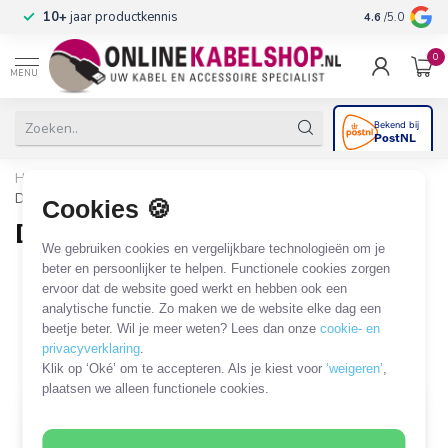
n
10+
jaar productkennis
4.6
/5.0
0
MENU
Home
/
Audio & Video
/
Draadloos Audio & Video
/
Draadloos audio streamen
Cookies 🍪
Draadloos audio streamen
We gebruiken cookies en vergelijkbare technologieën om je
beter en persoonlijker te helpen. Functionele cookies zorgen
Bluetooth
FM transmitter
ervoor dat de website goed werkt en hebben ook een
analytische functie. Zo maken we de website elke dag een
18 PRODUCTEN
beetje beter. Wil je meer weten? Lees dan onze
cookie- en
privacyverklaring
.
Filters
SORTEER OP
Klik op ‘Oké’ om te accepteren. Als je kiest voor
‘weigeren’
,
plaatsen we alleen functionele cookies.
MEEST VERKOCHT