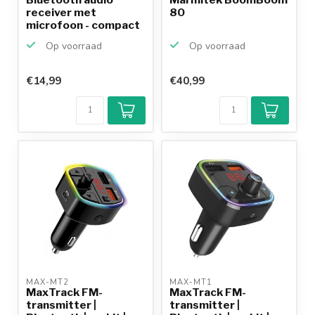
receiver met
80
microfoon - compact
/ zwart
Op voorraad
Op voorraad
€14,99
€40,99
Klantenbeoordeling
9,2/10
Achteraf
betalen mogelijk
10+
jaar
productkennis
MAX-MT2 
MAX-MT1 
MaxTrack FM-
MaxTrack FM-
transmitter |
transmitter |