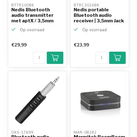
BTTR100BK 
BTRC3024BK 
Nedis Bluetooth
Nedis portable
audio transmitter
Bluetooth audio
met aptX / 3,5mm
receiver | 3,5mm Jack
Jack
Op voorraad
Op voorraad
€29,99
€23,99
OKS-17699 
MAR-08182 
Bluetooth audio
Marmitek BoomBoom