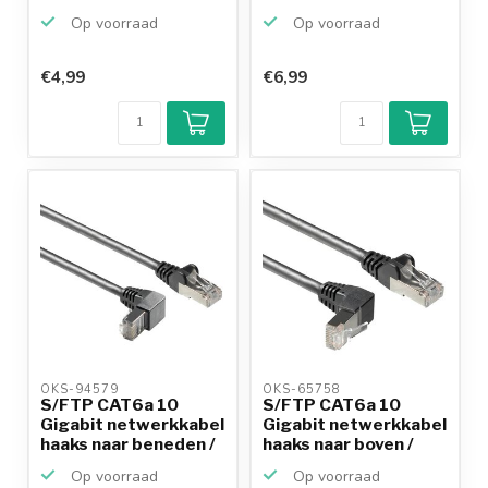
re...
Op voorraad
Op voorraad
€4,99
€6,99
Klantenbeoordeling
9,2/10
Achteraf
betalen mogelijk
10+
jaar
productkennis
OKS-94579 
OKS-65758 
S/FTP CAT6a 10
S/FTP CAT6a 10
Gigabit netwerkkabel
Gigabit netwerkkabel
haaks naar beneden /
haaks naar boven /
...
re...
Op voorraad
Op voorraad