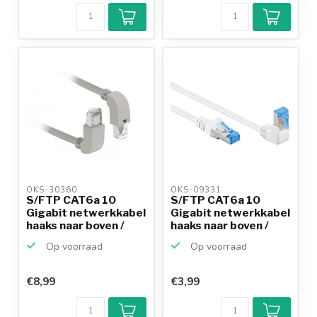
OKS-30360 
OKS-09331 
S/FTP CAT6a 10
S/FTP CAT6a 10
Gigabit netwerkkabel
Gigabit netwerkkabel
haaks naar boven /
haaks naar boven /
ha...
re...
Op voorraad
Op voorraad
€8,99
€3,99
Klantenbeoordeling
9,2/10
Achteraf