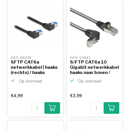
OKS-06038 
OKS-10641 
SFTP CAT6a
S/FTP CAT6a 10
netwerkkabel | haaks
Gigabit netwerkkabel
(rechts) / haaks
haaks naar boven /
(rechts)...
re...
Op voorraad
Op voorraad
€4,99
€3,99
Klantenbeoordeling
9,2/10
Achteraf
betalen mogelijk
10+
jaar
productkennis