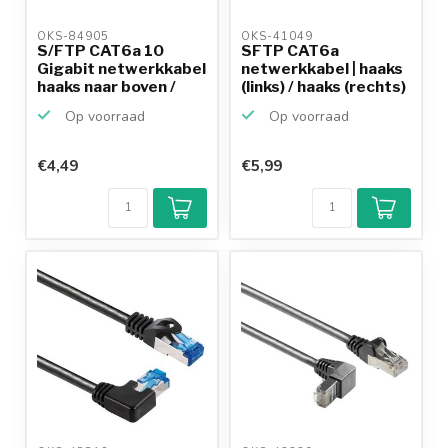
OKS-84905 
OKS-41049 
S/FTP CAT6a 10
SFTP CAT6a
Gigabit netwerkkabel
netwerkkabel | haaks
haaks naar boven /
(links) / haaks (rechts)
re...
...
Op voorraad
Op voorraad
€4,49
€5,99