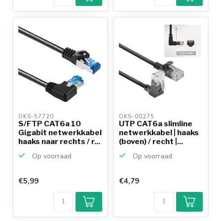
betalen mogelijk
10+
jaar
productkennis
OKS-57720 
OKS-00275 
S/FTP CAT6a 10
UTP CAT6a slimline
Gigabit netwerkkabel
netwerkkabel | haaks
haaks naar rechts / r...
(boven) / recht |...
Op voorraad
Op voorraad
€5,99
€4,79