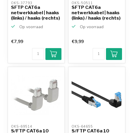
OKS-37793 
OKS-50511 
SFTP CAT6a
SFTP CAT6a
netwerkkabel | haaks
netwerkkabel | haaks
(links) / haaks (rechts)
(links) / haaks (rechts)
...
...
Op voorraad
Op voorraad
€7,99
€9,99
Klantenbeoordeling
9,2/10
Achteraf
betalen mogelijk
10+
jaar
productkennis
OKS-69514 
OKS-64655 
S/FTP CAT6a 10
S/FTP CAT6a 10