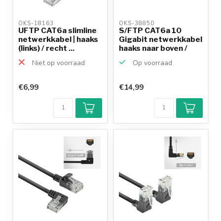
OKS-18163 
OKS-38850 
UFTP CAT6a slimline
S/FTP CAT6a 10
netwerkkabel | haaks
Gigabit netwerkkabel
(links) / recht ...
haaks naar boven /
re...
Niet op voorraad
Op voorraad
€6,99
€14,99