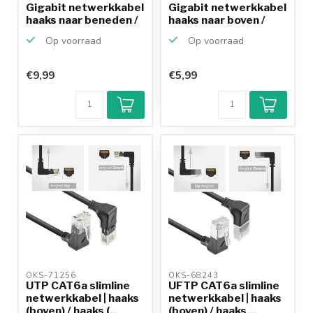
Gigabit netwerkkabel
Gigabit netwerkkabel
haaks naar beneden /
haaks naar boven /
...
re...
Op voorraad
Op voorraad
€9,99
€5,99
OKS-71256 
OKS-68243 
UTP CAT6a slimline
UFTP CAT6a slimline
netwerkkabel | haaks
netwerkkabel | haaks
(boven) / haaks (...
(boven) / haaks ...