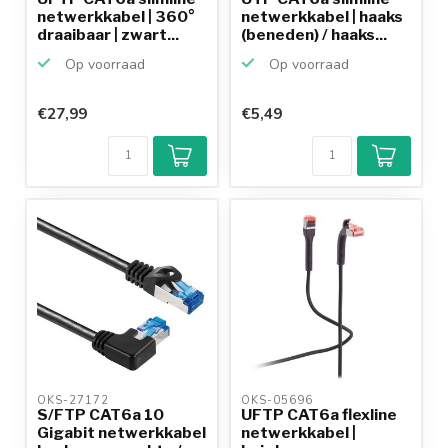
netwerkkabel | 360°
netwerkkabel | haaks
draaibaar | zwart...
(beneden) / haaks...
Op voorraad
Op voorraad
€27,99
€5,49
OKS-27172 
OKS-05696 
S/FTP CAT6a 10
UFTP CAT6a flexline
Gigabit netwerkkabel
netwerkkabel |