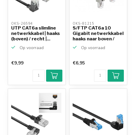
OKS-26594 
OKS-81215 
UTP CAT6a slimline
S/FTP CAT6a 10
netwerkkabel | haaks
Gigabit netwerkkabel
(boven) / recht |...
haaks naar boven /
ha...
Op voorraad
Op voorraad
€9,99
€6,95
Klantenbeoordeling
9,2/10
Achteraf
betalen mogelijk
10+
jaar
productkennis